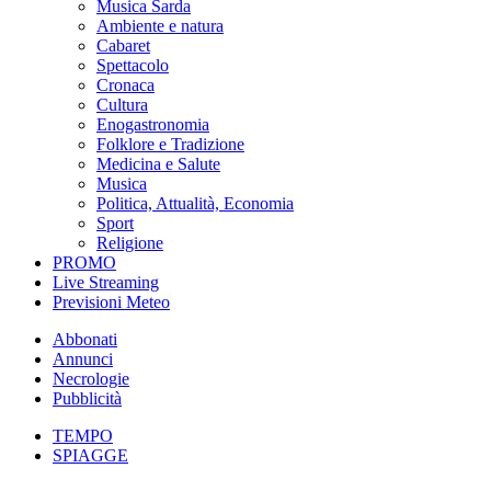
Musica Sarda
Ambiente e natura
Cabaret
Spettacolo
Cronaca
Cultura
Enogastronomia
Folklore e Tradizione
Medicina e Salute
Musica
Politica, Attualità, Economia
Sport
Religione
PROMO
Live Streaming
Previsioni Meteo
Abbonati
Annunci
Necrologie
Pubblicità
TEMPO
SPIAGGE