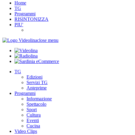
Home
TG
Programmi
RISINTONIZZA
PIU'
close menu
TG
Edizioni
Servizi TG
Anteprime
Programmi
Informazione
Spettacolo
Sport
Cultura
Eventi
Cucina
Video Clips