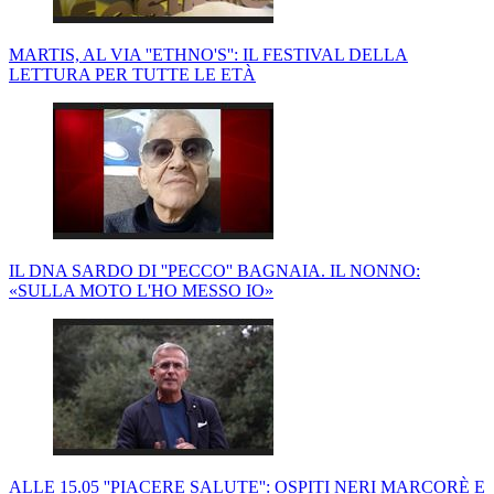
MARTIS, AL VIA ''ETHNO'S'': IL FESTIVAL DELLA
LETTURA PER TUTTE LE ETÀ
IL DNA SARDO DI ''PECCO'' BAGNAIA. IL NONNO:
«SULLA MOTO L'HO MESSO IO»
ALLE 15.05 ''PIACERE SALUTE'': OSPITI NERI MARCORÈ E