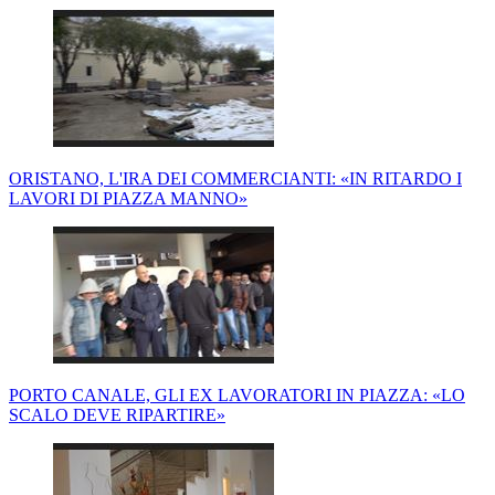
ORISTANO, L'IRA DEI COMMERCIANTI: «IN RITARDO I
LAVORI DI PIAZZA MANNO»
PORTO CANALE, GLI EX LAVORATORI IN PIAZZA: «LO
SCALO DEVE RIPARTIRE»