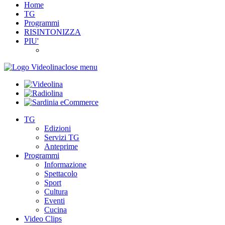
Home
TG
Programmi
RISINTONIZZA
PIU'
close menu
TG
Edizioni
Servizi TG
Anteprime
Programmi
Informazione
Spettacolo
Sport
Cultura
Eventi
Cucina
Video Clips