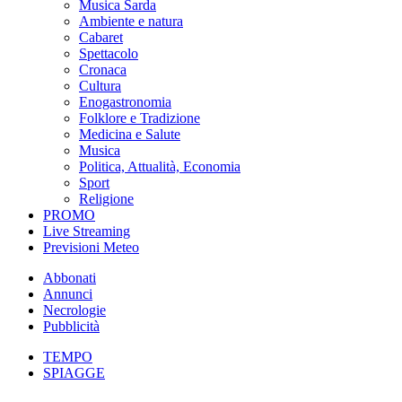
Musica Sarda
Ambiente e natura
Cabaret
Spettacolo
Cronaca
Cultura
Enogastronomia
Folklore e Tradizione
Medicina e Salute
Musica
Politica, Attualità, Economia
Sport
Religione
PROMO
Live Streaming
Previsioni Meteo
Abbonati
Annunci
Necrologie
Pubblicità
TEMPO
SPIAGGE