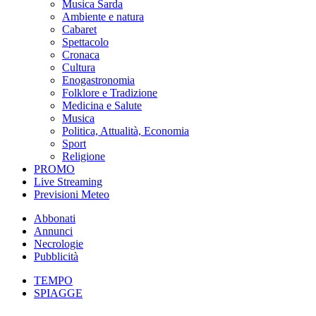
Musica Sarda
Ambiente e natura
Cabaret
Spettacolo
Cronaca
Cultura
Enogastronomia
Folklore e Tradizione
Medicina e Salute
Musica
Politica, Attualità, Economia
Sport
Religione
PROMO
Live Streaming
Previsioni Meteo
Abbonati
Annunci
Necrologie
Pubblicità
TEMPO
SPIAGGE