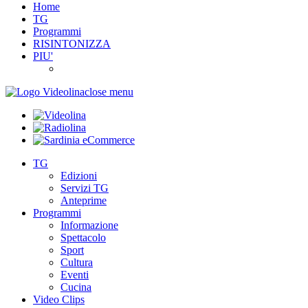
Home
TG
Programmi
RISINTONIZZA
PIU'
close menu
TG
Edizioni
Servizi TG
Anteprime
Programmi
Informazione
Spettacolo
Sport
Cultura
Eventi
Cucina
Video Clips