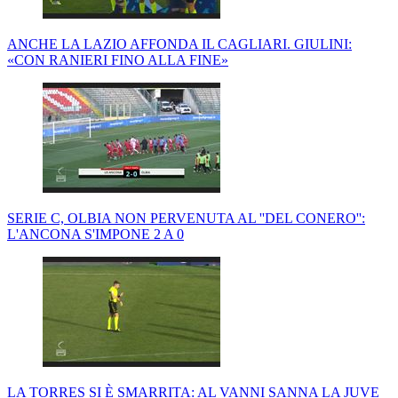
ANCHE LA LAZIO AFFONDA IL CAGLIARI. GIULINI:
«CON RANIERI FINO ALLA FINE»
SERIE C, OLBIA NON PERVENUTA AL ''DEL CONERO'':
L'ANCONA S'IMPONE 2 A 0
LA TORRES SI È SMARRITA: AL VANNI SANNA LA JUVE