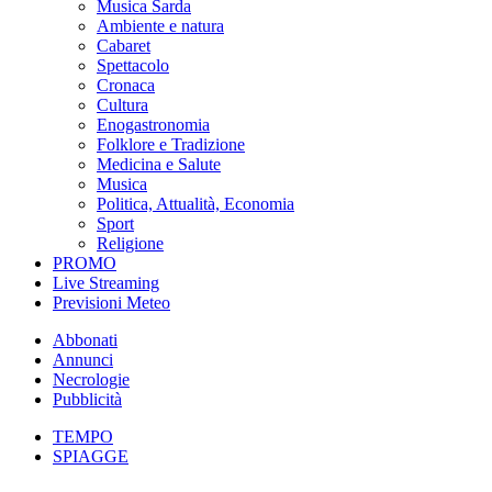
Musica Sarda
Ambiente e natura
Cabaret
Spettacolo
Cronaca
Cultura
Enogastronomia
Folklore e Tradizione
Medicina e Salute
Musica
Politica, Attualità, Economia
Sport
Religione
PROMO
Live Streaming
Previsioni Meteo
Abbonati
Annunci
Necrologie
Pubblicità
TEMPO
SPIAGGE