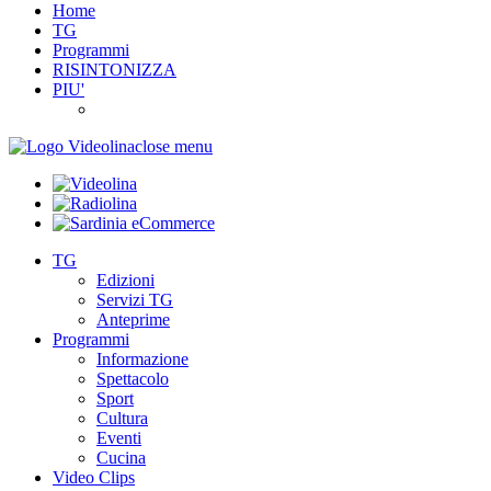
Home
TG
Programmi
RISINTONIZZA
PIU'
close menu
TG
Edizioni
Servizi TG
Anteprime
Programmi
Informazione
Spettacolo
Sport
Cultura
Eventi
Cucina
Video Clips