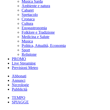
Musica Sarda
Ambiente e natura
Cabaret
Spettacolo
Cronaca
Cultura
Enogastronomia
Folklore e Tradizione
Medicina e Salute
Musica
Politica, Attualità, Economia
Sport
Religione
PROMO
Live Streaming
Previsioni Meteo
Abbonati
Annunci
Necrologie
Pubblicità
TEMPO
SPIAGGE