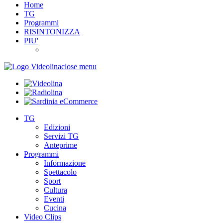
Home
TG
Programmi
RISINTONIZZA
PIU'
close menu
TG
Edizioni
Servizi TG
Anteprime
Programmi
Informazione
Spettacolo
Sport
Cultura
Eventi
Cucina
Video Clips