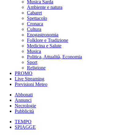
Musica Sarda
Ambiente e natura
Cabaret
Spettacolo
Cronaca
Cultura
Enogastronomia
Folklore e Tradizione
Medicina e Salute
Musica
Politica, Attualità, Economia
Sport
Religione
PROMO
Live Streaming
Previsioni Meteo
Abbonati
Annunci
Necrologie
Pubblicità
TEMPO
SPIAGGE