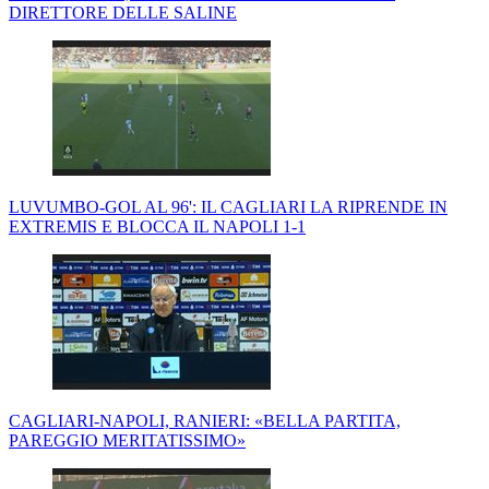
DIRETTORE DELLE SALINE
LUVUMBO-GOL AL 96': IL CAGLIARI LA RIPRENDE IN
EXTREMIS E BLOCCA IL NAPOLI 1-1
CAGLIARI-NAPOLI, RANIERI: «BELLA PARTITA,
PAREGGIO MERITATISSIMO»