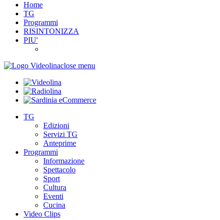
Home
TG
Programmi
RISINTONIZZA
PIU'
close menu
TG
Edizioni
Servizi TG
Anteprime
Programmi
Informazione
Spettacolo
Sport
Cultura
Eventi
Cucina
Video Clips