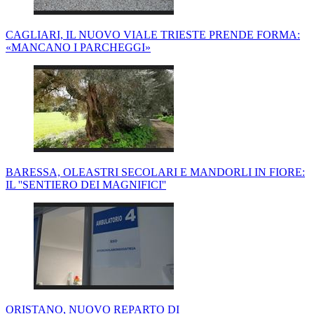
CAGLIARI, IL NUOVO VIALE TRIESTE PRENDE FORMA:
«MANCANO I PARCHEGGI»
BARESSA, OLEASTRI SECOLARI E MANDORLI IN FIORE:
IL ''SENTIERO DEI MAGNIFICI''
ORISTANO, NUOVO REPARTO DI