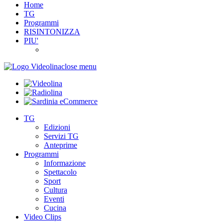
Home
TG
Programmi
RISINTONIZZA
PIU'
close menu
TG
Edizioni
Servizi TG
Anteprime
Programmi
Informazione
Spettacolo
Sport
Cultura
Eventi
Cucina
Video Clips