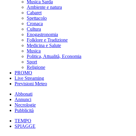
Musica Sarda
Ambiente e natura
Cabaret
Spettacolo
Cronaca
Cultura
Enogastronomia
Folklore e Tradizione
Medicina e Salute
Musica
Politica, Attualità, Economia
Sport
Religione
PROMO
Live Streaming
Previsioni Meteo
Abbonati
Annunci
Necrologie
Pubblicità
TEMPO
SPIAGGE