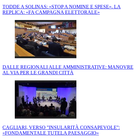
TODDE A SOLINAS: «STOP A NOMINE E SPESE». LA
REPLICA: «FA CAMPAGNA ELETTORALE»
DALLE REGIONALI ALLE AMMINISTRATIVE: MANOVRE
AL VIA PER LE GRANDI CITTÀ
CAGLIARI, VERSO ''INSULARITÀ CONSAPEVOLE'':
«FONDAMENTALE TUTELA PAESAGGIO»