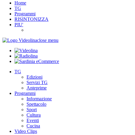
Home
TG
Programmi
RISINTONIZZA
PIU'
close menu
TG
Edizioni
Servizi TG
Anteprime
Programmi
Informazione
Spettacolo
Sport
Cultura
Eventi
Cucina
Video Clips