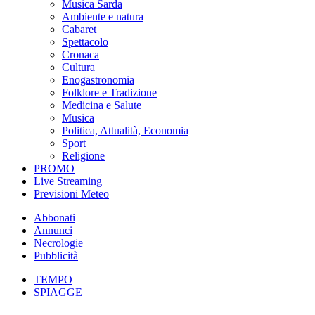
Musica Sarda
Ambiente e natura
Cabaret
Spettacolo
Cronaca
Cultura
Enogastronomia
Folklore e Tradizione
Medicina e Salute
Musica
Politica, Attualità, Economia
Sport
Religione
PROMO
Live Streaming
Previsioni Meteo
Abbonati
Annunci
Necrologie
Pubblicità
TEMPO
SPIAGGE