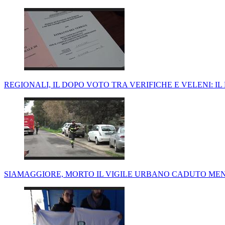
REGIONALI, IL DOPO VOTO TRA VERIFICHE E VELENI: IL
SIAMAGGIORE, MORTO IL VIGILE URBANO CADUTO ME