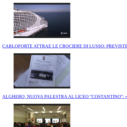
CARLOFORTE ATTRAE LE CROCIERE DI LUSSO: PREVISTE 
ALGHERO, NUOVA PALESTRA AL LICEO ''COSTANTINO'': 