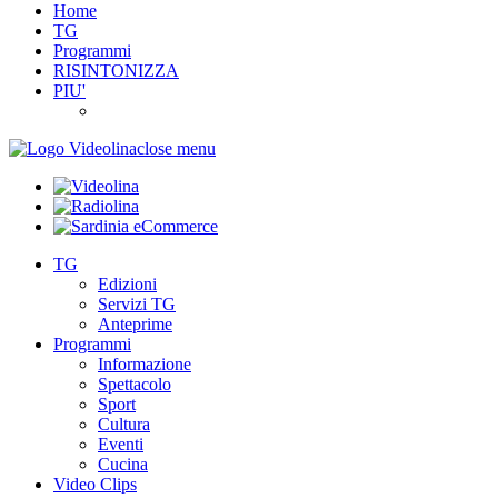
Home
TG
Programmi
RISINTONIZZA
PIU'
close menu
TG
Edizioni
Servizi TG
Anteprime
Programmi
Informazione
Spettacolo
Sport
Cultura
Eventi
Cucina
Video Clips