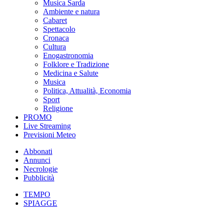
Musica Sarda
Ambiente e natura
Cabaret
Spettacolo
Cronaca
Cultura
Enogastronomia
Folklore e Tradizione
Medicina e Salute
Musica
Politica, Attualità, Economia
Sport
Religione
PROMO
Live Streaming
Previsioni Meteo
Abbonati
Annunci
Necrologie
Pubblicità
TEMPO
SPIAGGE