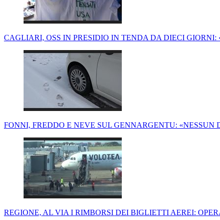
CAGLIARI, OSS IN PRESIDIO IN TENDA DA DIECI GIORNI:
FONNI, FREDDO E NEVE SUL GENNARGENTU: «NESSUN D
REGIONE, AL VIA I RIMBORSI DEI BIGLIETTI AEREI: OP