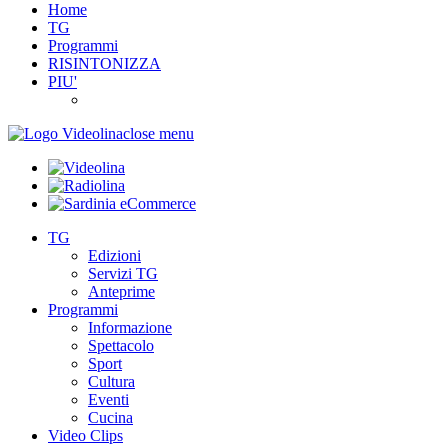
Home
TG
Programmi
RISINTONIZZA
PIU'
close menu
TG
Edizioni
Servizi TG
Anteprime
Programmi
Informazione
Spettacolo
Sport
Cultura
Eventi
Cucina
Video Clips