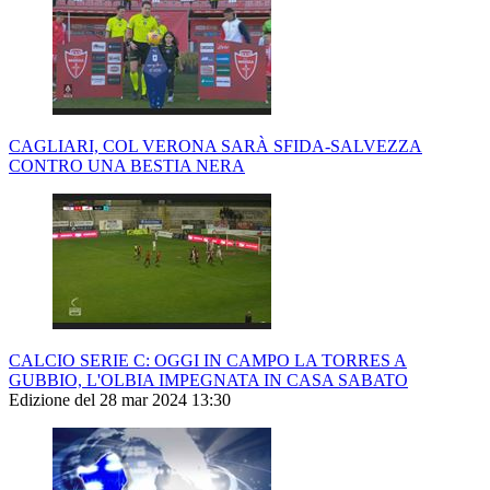
CAGLIARI, COL VERONA SARÀ SFIDA-SALVEZZA
CONTRO UNA BESTIA NERA
CALCIO SERIE C: OGGI IN CAMPO LA TORRES A
GUBBIO, L'OLBIA IMPEGNATA IN CASA SABATO
Edizione del 28 mar 2024 13:30