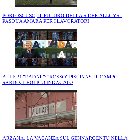
PORTOSCUSO, IL FUTURO DELLA SIDER ALLOYS :
PASQUA AMARA PER I LAVORATORI
ALLE 21 ''RADAR'': ''ROSSO'' PISCINAS, IL CAMPO
SARDO, L'EOLICO INDAGATO
ARZANA, LA VACANZA SUL GENNARGENTU NELLA