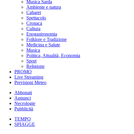
Musica Sarda
Ambiente e natura
Cabaret
Spettacolo
Cronaca
Cultura
Enogastronomia
Folklore e Tradizione
Medicina e Salute
Musica
Politica, Attualità, Economia
Sport
Religione
PROMO
Live Streaming
Previsioni Meteo
Abbonati
Annunci
Necrologie
Pubblicità
TEMPO
SPIAGGE