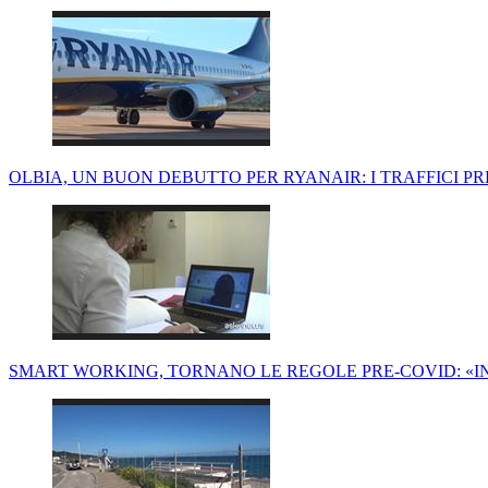
OLBIA, UN BUON DEBUTTO PER RYANAIR: I TRAFFICI P
SMART WORKING, TORNANO LE REGOLE PRE-COVID: «IN