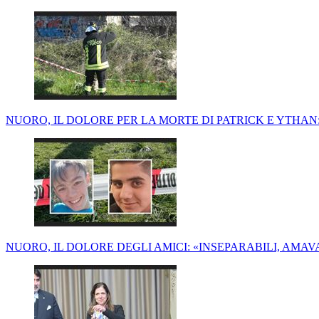
NUORO, IL DOLORE PER LA MORTE DI PATRICK E YTHAN:
NUORO, IL DOLORE DEGLI AMICI: «INSEPARABILI, AM