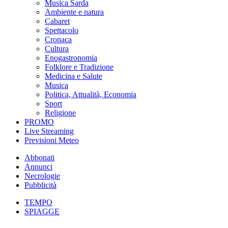
Musica Sarda
Ambiente e natura
Cabaret
Spettacolo
Cronaca
Cultura
Enogastronomia
Folklore e Tradizione
Medicina e Salute
Musica
Politica, Attualità, Economia
Sport
Religione
PROMO
Live Streaming
Previsioni Meteo
Abbonati
Annunci
Necrologie
Pubblicità
TEMPO
SPIAGGE