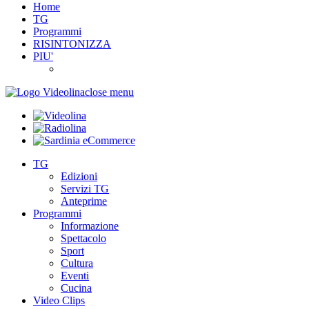
Home
TG
Programmi
RISINTONIZZA
PIU'
close menu
TG
Edizioni
Servizi TG
Anteprime
Programmi
Informazione
Spettacolo
Sport
Cultura
Eventi
Cucina
Video Clips