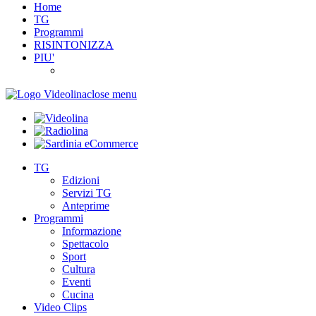
Home
TG
Programmi
RISINTONIZZA
PIU'
close menu
TG
Edizioni
Servizi TG
Anteprime
Programmi
Informazione
Spettacolo
Sport
Cultura
Eventi
Cucina
Video Clips