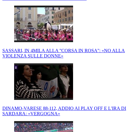
SASSARI, IN 4MILA ALLA ''CORSA IN ROSA'': «NO ALLA
VIOLENZA SULLE DONNE»
DINAMO-VARESE 88-112, ADDIO AI PLAY OFF E L'IRA DI
SARDARA: «VERGOGNA»