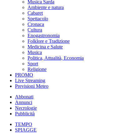
Musica Sarda
Ambiente e natura
Cabaret
Spettacolo
Cronaca
Cultura
Enogastronomia
Folklore e Tradizione
Medicina e Salute
Musica
Politica, Attualità, Economia
Sport
Religione
PROMO
Live Streaming
Previsioni Meteo
Abbonati
Annunci
Necrologie
Pubblicità
TEMPO
SPIAGGE