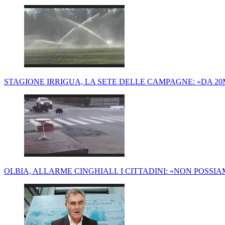
STAGIONE IRRIGUA, LA SETE DELLE CAMPAGNE: «DA 20M
OLBIA, ALLARME CINGHIALI. I CITTADINI: «NON POSSI