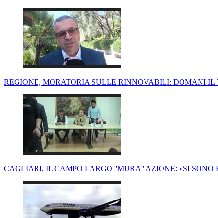
REGIONE, MORATORIA SULLE RINNOVABILI: DOMANI IL 
CAGLIARI, IL CAMPO LARGO ''MURA'' AZIONE: «SI SONO 