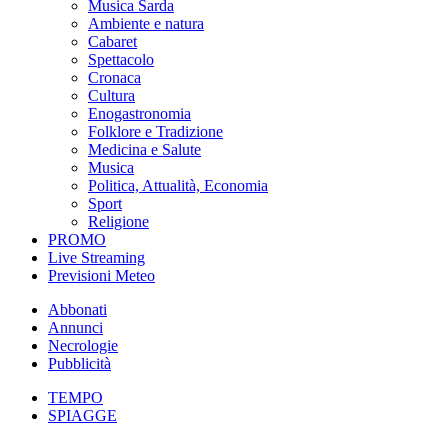
Musica Sarda
Ambiente e natura
Cabaret
Spettacolo
Cronaca
Cultura
Enogastronomia
Folklore e Tradizione
Medicina e Salute
Musica
Politica, Attualità, Economia
Sport
Religione
PROMO
Live Streaming
Previsioni Meteo
Abbonati
Annunci
Necrologie
Pubblicità
TEMPO
SPIAGGE