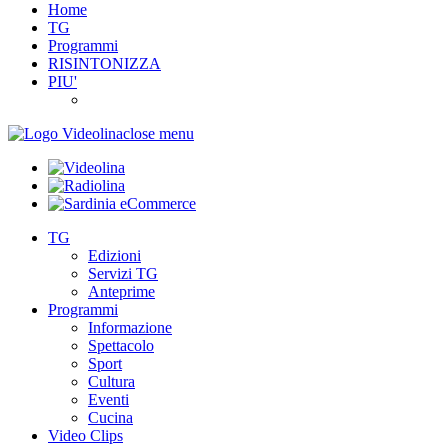
Home
TG
Programmi
RISINTONIZZA
PIU'
close menu
TG
Edizioni
Servizi TG
Anteprime
Programmi
Informazione
Spettacolo
Sport
Cultura
Eventi
Cucina
Video Clips