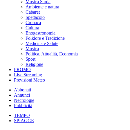
Musica Sarda
Ambiente e natura
Cabaret
Spettacolo
Cronaca
Cultura
Enogastronomia
Folklore e Tradizione
Medicina e Salute
Musica
Politica, Attualità, Economia
Sport
Religione
PROMO
Live Streaming
Previsioni Meteo
Abbonati
Annunci
Necrologie
Pubblicità
TEMPO
SPIAGGE