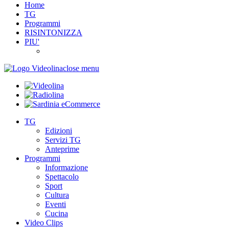
Home
TG
Programmi
RISINTONIZZA
PIU'
close menu
TG
Edizioni
Servizi TG
Anteprime
Programmi
Informazione
Spettacolo
Sport
Cultura
Eventi
Cucina
Video Clips