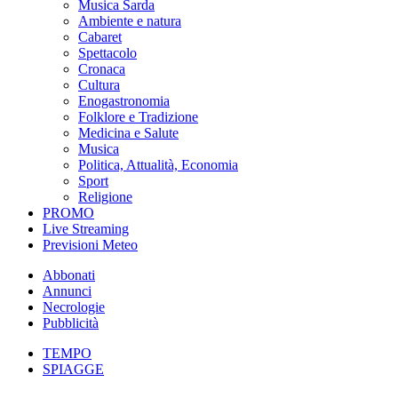
Musica Sarda
Ambiente e natura
Cabaret
Spettacolo
Cronaca
Cultura
Enogastronomia
Folklore e Tradizione
Medicina e Salute
Musica
Politica, Attualità, Economia
Sport
Religione
PROMO
Live Streaming
Previsioni Meteo
Abbonati
Annunci
Necrologie
Pubblicità
TEMPO
SPIAGGE