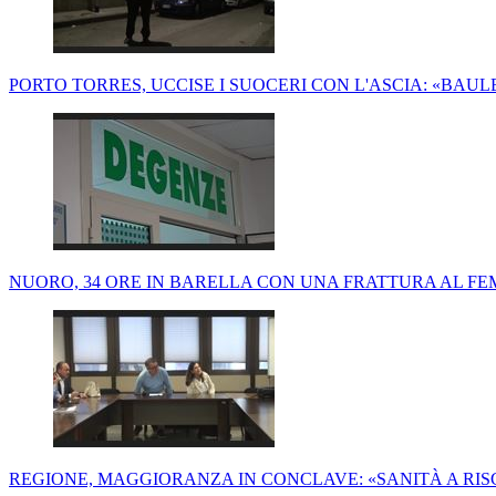
PORTO TORRES, UCCISE I SUOCERI CON L'ASCIA: «BAUL
NUORO, 34 ORE IN BARELLA CON UNA FRATTURA AL FE
REGIONE, MAGGIORANZA IN CONCLAVE: «SANITÀ A RI