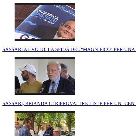
SASSARI AL VOTO: LA SFIDA DEL ''MAGNIFICO'' PER U
SASSARI, BRIANDA CI RIPROVA: TRE LISTE PER UN ''CE