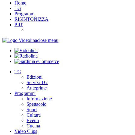
Home
TG
Programmi
RISINTONIZZA
PIU'
close menu
TG
Edizioni
Servizi TG
Anteprime
Programmi
Informazione
Spettacolo
Sport
Cultura
Eventi
Cucina
Video Clips