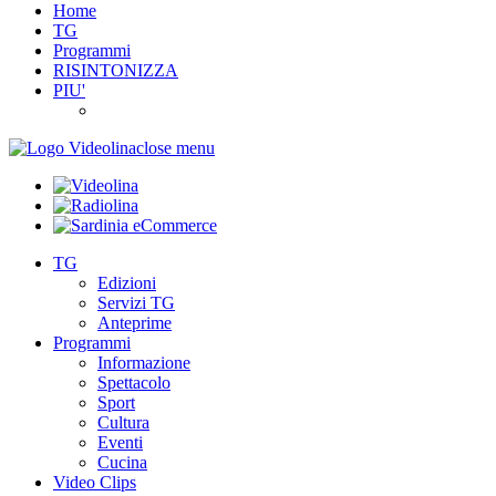
Home
TG
Programmi
RISINTONIZZA
PIU'
close menu
TG
Edizioni
Servizi TG
Anteprime
Programmi
Informazione
Spettacolo
Sport
Cultura
Eventi
Cucina
Video Clips