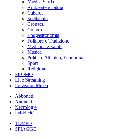
Musica Sarda
Ambiente e natura
Cabaret
Spettacolo
Cronaca
Cultura
Enogastronomia
Folklore e Tradizione
Medicina e Salute
Musica
Politica, Attualità, Economia
Sport
Religione
PROMO
Live Streaming
Previsioni Meteo
Abbonati
Annunci
Necrologie
Pubblicità
TEMPO
SPIAGGE