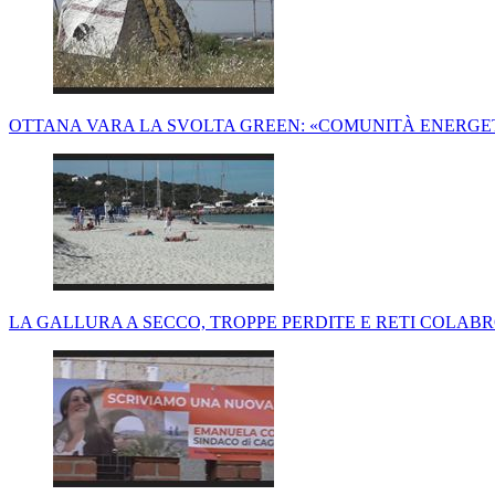
OTTANA VARA LA SVOLTA GREEN: «COMUNITÀ ENERGET
LA GALLURA A SECCO, TROPPE PERDITE E RETI COLABR