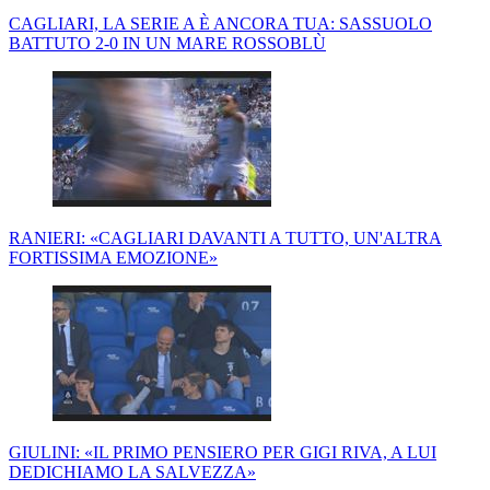
CAGLIARI, LA SERIE A È ANCORA TUA: SASSUOLO
BATTUTO 2-0 IN UN MARE ROSSOBLÙ
RANIERI: «CAGLIARI DAVANTI A TUTTO, UN'ALTRA
FORTISSIMA EMOZIONE»
GIULINI: «IL PRIMO PENSIERO PER GIGI RIVA, A LUI
DEDICHIAMO LA SALVEZZA»