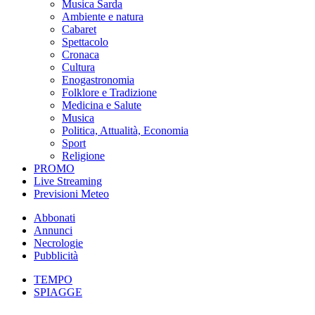
Musica Sarda
Ambiente e natura
Cabaret
Spettacolo
Cronaca
Cultura
Enogastronomia
Folklore e Tradizione
Medicina e Salute
Musica
Politica, Attualità, Economia
Sport
Religione
PROMO
Live Streaming
Previsioni Meteo
Abbonati
Annunci
Necrologie
Pubblicità
TEMPO
SPIAGGE