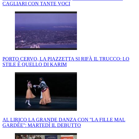
CAGLIARI CON TANTE VOCI
PORTO CERVO, LA PIAZZETTA SI RIFÀ IL TRUCCO: LO
STILE È QUELLO DI KARIM
AL LIRICO LA GRANDE DANZA CON ''LA FILLE MAL
GARDÉE'': MARTEDÌ IL DEBUTTO