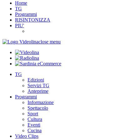
Home
TG
Programmi
RISINTONIZZA
PIU'
close menu
TG
Edizioni
Servizi TG
Anteprime
Programmi
Informazione
Spettacolo
Sport
Cultura
Eventi
Cucina
Video Clips