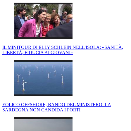
IL MINITOUR DI ELLY SCHLEIN NELL'ISOLA: «SANITÀ,
LIBERTÀ, FIDUCIA AI GIOVANI»
EOLICO OFFSHORE, BANDO DEL MINISTERO: LA
SARDEGNA NON CANDIDA I PORTI