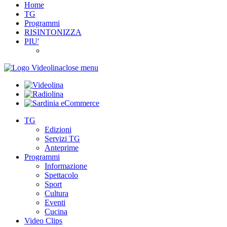
Home
TG
Programmi
RISINTONIZZA
PIU'
close menu
TG
Edizioni
Servizi TG
Anteprime
Programmi
Informazione
Spettacolo
Sport
Cultura
Eventi
Cucina
Video Clips