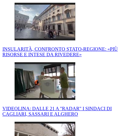
INSULARITÀ, CONFRONTO STATO-REGIONE: «PIÙ
RISORSE E INTESE DA RIVEDERE»
VIDEOLINA: DALLE 21 A ''RADAR'' I SINDACI DI
CAGLIARI, SASSARI E ALGHERO