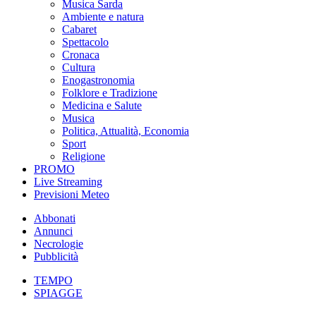
Musica Sarda
Ambiente e natura
Cabaret
Spettacolo
Cronaca
Cultura
Enogastronomia
Folklore e Tradizione
Medicina e Salute
Musica
Politica, Attualità, Economia
Sport
Religione
PROMO
Live Streaming
Previsioni Meteo
Abbonati
Annunci
Necrologie
Pubblicità
TEMPO
SPIAGGE