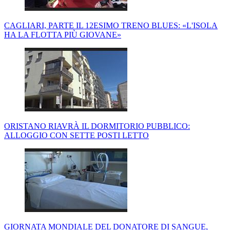
CAGLIARI, PARTE IL 12ESIMO TRENO BLUES: «L'ISOLA
HA LA FLOTTA PIÙ GIOVANE»
ORISTANO RIAVRÀ IL DORMITORIO PUBBLICO:
ALLOGGIO CON SETTE POSTI LETTO
GIORNATA MONDIALE DEL DONATORE DI SANGUE,