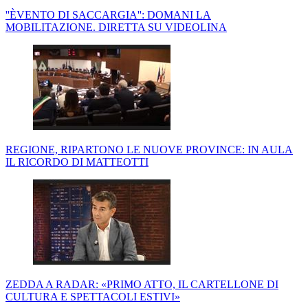
''ÈVENTO DI SACCARGIA'': DOMANI LA
MOBILITAZIONE. DIRETTA SU VIDEOLINA
REGIONE, RIPARTONO LE NUOVE PROVINCE: IN AULA
IL RICORDO DI MATTEOTTI
ZEDDA A RADAR: «PRIMO ATTO, IL CARTELLONE DI
CULTURA E SPETTACOLI ESTIVI»