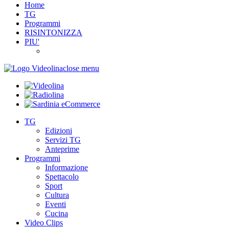
Home
TG
Programmi
RISINTONIZZA
PIU'
close menu
TG
Edizioni
Servizi TG
Anteprime
Programmi
Informazione
Spettacolo
Sport
Cultura
Eventi
Cucina
Video Clips