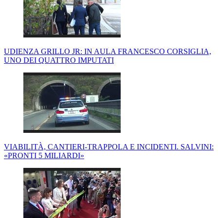
UDIENZA GRILLO JR: IN AULA FRANCESCO CORSIGLIA,
UNO DEI QUATTRO IMPUTATI
VIABILITÀ, CANTIERI-TRAPPOLA E INCIDENTI. SALVINI:
«PRONTI 5 MILIARDI»