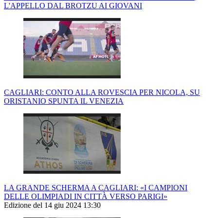
L'APPELLO DAL BROTZU AI GIOVANI
CAGLIARI: CONTO ALLA ROVESCIA PER NICOLA, SU
ORISTANIO SPUNTA IL VENEZIA
LA GRANDE SCHERMA A CAGLIARI: «I CAMPIONI
DELLE OLIMPIADI IN CITTÀ VERSO PARIGI»
Edizione del 14 giu 2024 13:30