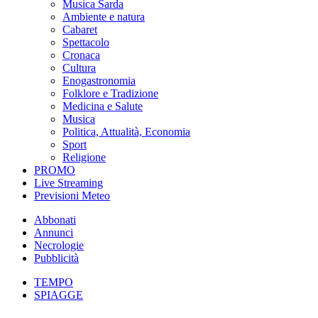
Musica Sarda
Ambiente e natura
Cabaret
Spettacolo
Cronaca
Cultura
Enogastronomia
Folklore e Tradizione
Medicina e Salute
Musica
Politica, Attualità, Economia
Sport
Religione
PROMO
Live Streaming
Previsioni Meteo
Abbonati
Annunci
Necrologie
Pubblicità
TEMPO
SPIAGGE