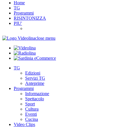
Home
TG
Programmi
RISINTONIZZA
PIU'
close menu
TG
Edizioni
Servizi TG
Anteprime
Programmi
Informazione
Spettacolo
Sport
Cultura
Eventi
Cucina
Video Clips