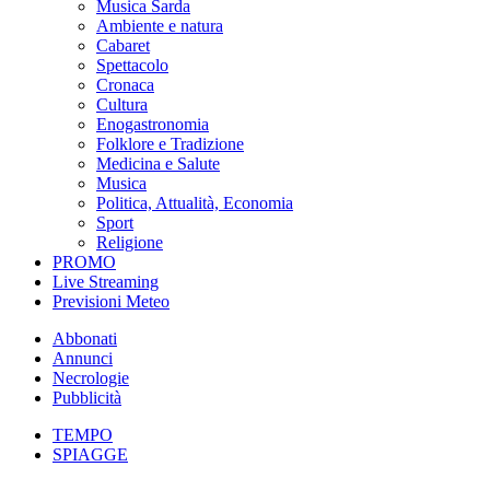
Musica Sarda
Ambiente e natura
Cabaret
Spettacolo
Cronaca
Cultura
Enogastronomia
Folklore e Tradizione
Medicina e Salute
Musica
Politica, Attualità, Economia
Sport
Religione
PROMO
Live Streaming
Previsioni Meteo
Abbonati
Annunci
Necrologie
Pubblicità
TEMPO
SPIAGGE