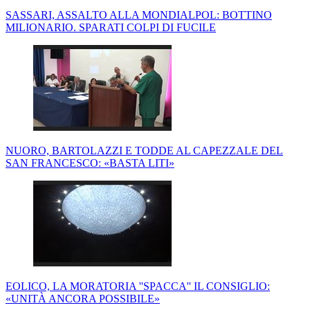
SASSARI, ASSALTO ALLA MONDIALPOL: BOTTINO
MILIONARIO. SPARATI COLPI DI FUCILE
NUORO, BARTOLAZZI E TODDE AL CAPEZZALE DEL
SAN FRANCESCO: «BASTA LITI»
EOLICO, LA MORATORIA ''SPACCA'' IL CONSIGLIO:
«UNITÀ ANCORA POSSIBILE»