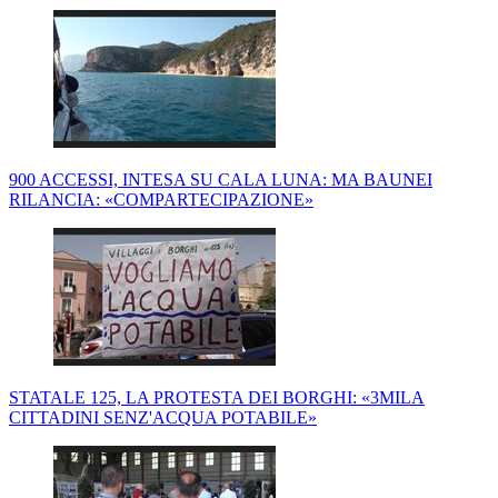
900 ACCESSI, INTESA SU CALA LUNA: MA BAUNEI
RILANCIA: «COMPARTECIPAZIONE»
STATALE 125, LA PROTESTA DEI BORGHI: «3MILA
CITTADINI SENZ'ACQUA POTABILE»