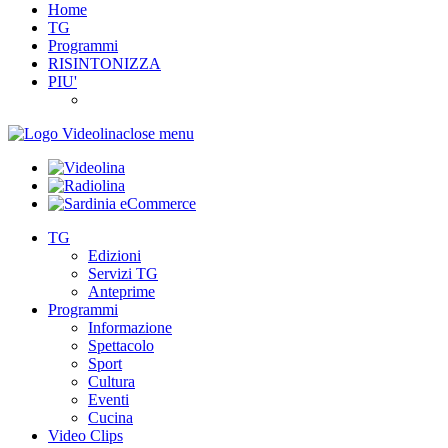
Home
TG
Programmi
RISINTONIZZA
PIU'
close menu
TG
Edizioni
Servizi TG
Anteprime
Programmi
Informazione
Spettacolo
Sport
Cultura
Eventi
Cucina
Video Clips