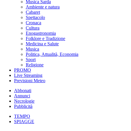
Musica Sarda
Ambiente e natura
Cabaret
Spettacolo
Cronaca
Cultura
Enogastronomia
Folklore e Tradizione
Medicina e Salute
Musica
Politica, Attualità, Economia
Sport
Religione
PROMO
Live Streaming
Previsioni Meteo
Abbonati
Annunci
Necrologie
Pubblicità
TEMPO
SPIAGGE