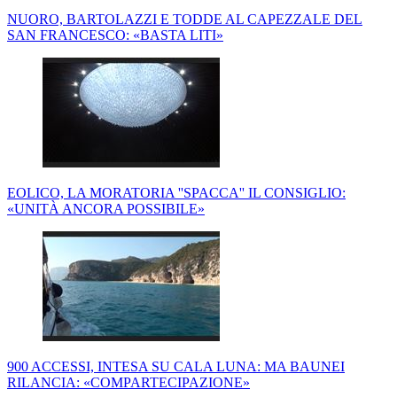
NUORO, BARTOLAZZI E TODDE AL CAPEZZALE DEL
SAN FRANCESCO: «BASTA LITI»
EOLICO, LA MORATORIA ''SPACCA'' IL CONSIGLIO:
«UNITÀ ANCORA POSSIBILE»
900 ACCESSI, INTESA SU CALA LUNA: MA BAUNEI
RILANCIA: «COMPARTECIPAZIONE»