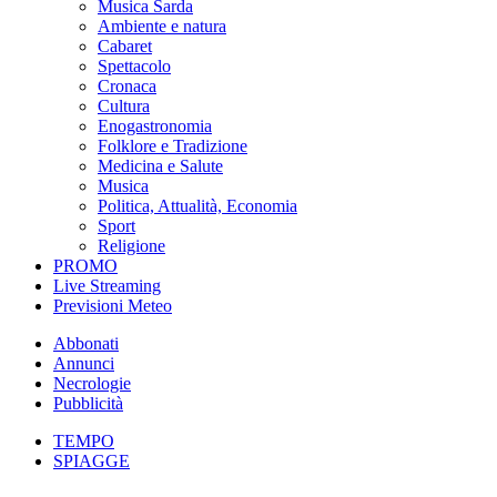
Musica Sarda
Ambiente e natura
Cabaret
Spettacolo
Cronaca
Cultura
Enogastronomia
Folklore e Tradizione
Medicina e Salute
Musica
Politica, Attualità, Economia
Sport
Religione
PROMO
Live Streaming
Previsioni Meteo
Abbonati
Annunci
Necrologie
Pubblicità
TEMPO
SPIAGGE