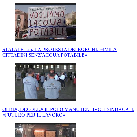
STATALE 125, LA PROTESTA DEI BORGHI: «3MILA
CITTADINI SENZ'ACQUA POTABILE»
OLBIA, DECOLLA IL POLO MANUTENTIVO: I SINDACATI:
«FUTURO PER IL LAVORO»