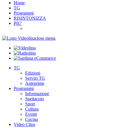
Home
TG
Programmi
RISINTONIZZA
PIU'
close menu
TG
Edizioni
Servizi TG
Anteprime
Programmi
Informazione
Spettacolo
Sport
Cultura
Eventi
Cucina
Video Clips