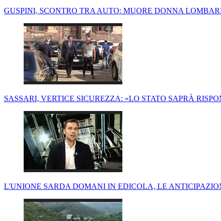
GUSPINI, SCONTRO TRA AUTO: MUORE DONNA LOMBARD
SASSARI, VERTICE SICUREZZA: «LO STATO SAPRÀ RISPO
L'UNIONE SARDA DOMANI IN EDICOLA, LE ANTICIPAZI