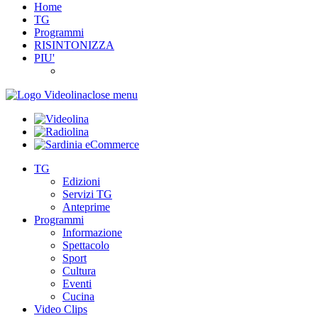
Home
TG
Programmi
RISINTONIZZA
PIU'
close menu
TG
Edizioni
Servizi TG
Anteprime
Programmi
Informazione
Spettacolo
Sport
Cultura
Eventi
Cucina
Video Clips