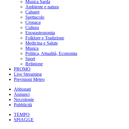
Musica Sarda
Ambiente e natura
Cabaret
Spettacolo
Cronaca
Cultura
Enogastronomia
Folklore e Tradizione
Medicina e Salute
Musica
Politica, Attualità, Economia
Sport
Religione
PROMO
Live Streaming
Previsioni Meteo
Abbonati
Annunci
Necrologie
Pubblicità
TEMPO
SPIAGGE