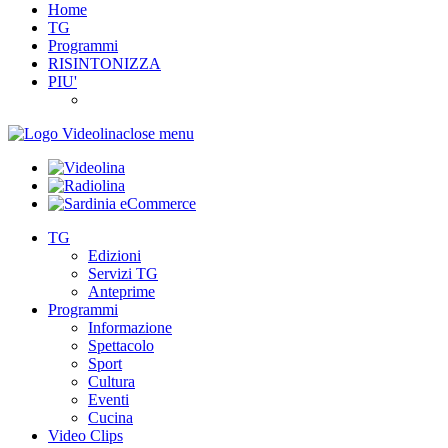
Home
TG
Programmi
RISINTONIZZA
PIU'
close menu
TG
Edizioni
Servizi TG
Anteprime
Programmi
Informazione
Spettacolo
Sport
Cultura
Eventi
Cucina
Video Clips