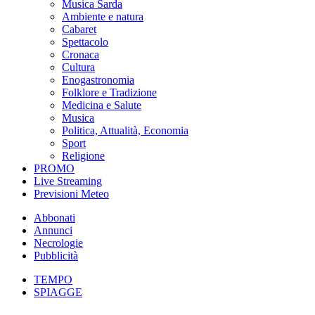
Musica Sarda
Ambiente e natura
Cabaret
Spettacolo
Cronaca
Cultura
Enogastronomia
Folklore e Tradizione
Medicina e Salute
Musica
Politica, Attualità, Economia
Sport
Religione
PROMO
Live Streaming
Previsioni Meteo
Abbonati
Annunci
Necrologie
Pubblicità
TEMPO
SPIAGGE