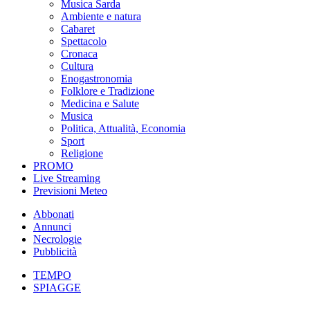
Musica Sarda
Ambiente e natura
Cabaret
Spettacolo
Cronaca
Cultura
Enogastronomia
Folklore e Tradizione
Medicina e Salute
Musica
Politica, Attualità, Economia
Sport
Religione
PROMO
Live Streaming
Previsioni Meteo
Abbonati
Annunci
Necrologie
Pubblicità
TEMPO
SPIAGGE