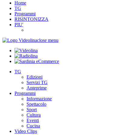
Home
TG
Programmi
RISINTONIZZA
PIU'
close menu
TG
Edizioni
Servizi TG
Anteprime
Programmi
Informazione
Spettacolo
Sport
Cultura
Eventi
Cucina
Video Clips