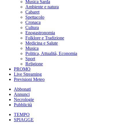
Musica Sarda
Ambiente e natura
Cabaret
Spettacolo
Cronaca
Cultura
Enogastronomia
Folklore e Tradizione
Medicina e Salute
Musica
Politica, Attualità, Economia
Sport
Religione
PROMO
Live Streaming
Previsioni Meteo
Abbonati
Annunci
Necrologie
Pubblicità
TEMPO
SPIAGGE