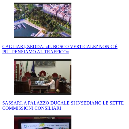
CAGLIARI, ZEDDA: «IL BOSCO VERTICALE? NON C'È
PIÙ. PENSIAMO AL TRAFFICO»
SASSARI, A PALAZZO DUCALE SI INSEDIANO LE SETTE
COMMISSIONI CONSILIARI