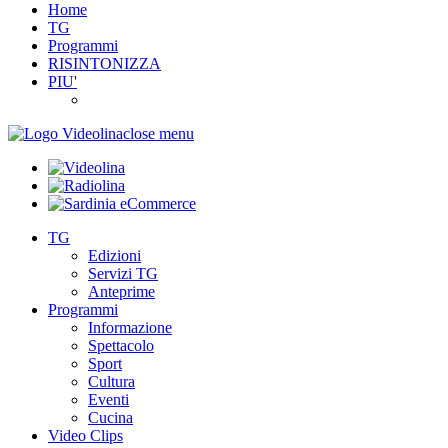
Home
TG
Programmi
RISINTONIZZA
PIU'
close menu
TG
Edizioni
Servizi TG
Anteprime
Programmi
Informazione
Spettacolo
Sport
Cultura
Eventi
Cucina
Video Clips