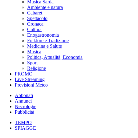
Musica Sarda
Ambiente e natura
Cabaret
Spettacolo
Cronaca
Cultura
Enogastronomia
Folklore e Tradizione
Medicina e Salute
Musica
Politica, Attualità, Economia
Sport
Religione
PROMO
Live Streaming
Previsioni Meteo
Abbonati
Annunci
Necrologie
Pubblicità
TEMPO
SPIAGGE