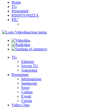
Home
TG
Programmi
RISINTONIZZA
PIU'
close menu
TG
Edizioni
Servizi TG
Anteprime
Programmi
Informazione
Spettacolo
Sport
Cultura
Eventi
Cucina
Video Clips