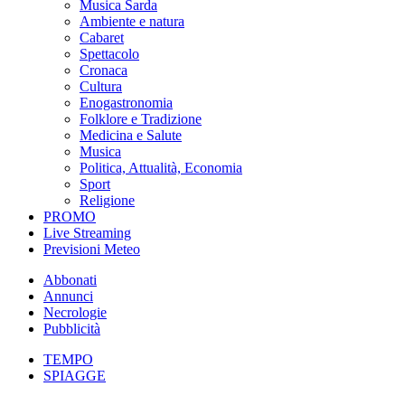
Musica Sarda
Ambiente e natura
Cabaret
Spettacolo
Cronaca
Cultura
Enogastronomia
Folklore e Tradizione
Medicina e Salute
Musica
Politica, Attualità, Economia
Sport
Religione
PROMO
Live Streaming
Previsioni Meteo
Abbonati
Annunci
Necrologie
Pubblicità
TEMPO
SPIAGGE