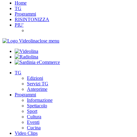
Home
TG
Programmi
RISINTONIZZA
PIU'
close menu
TG
Edizioni
Servizi TG
Anteprime
Programmi
Informazione
Spettacolo
Sport
Cultura
Eventi
Cucina
Video Clips