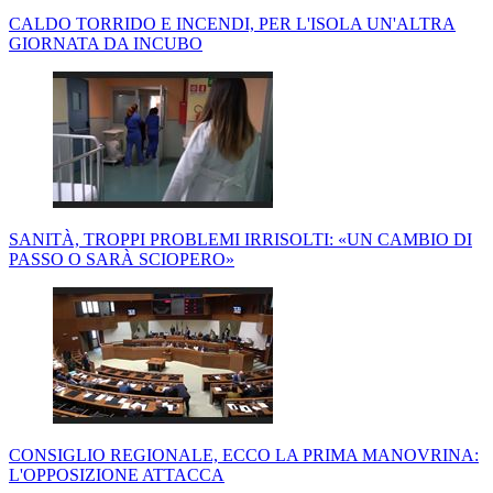
CALDO TORRIDO E INCENDI, PER L'ISOLA UN'ALTRA
GIORNATA DA INCUBO
SANITÀ, TROPPI PROBLEMI IRRISOLTI: «UN CAMBIO DI
PASSO O SARÀ SCIOPERO»
CONSIGLIO REGIONALE, ECCO LA PRIMA MANOVRINA:
L'OPPOSIZIONE ATTACCA