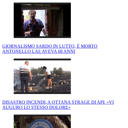
GIORNALISMO SARDO IN LUTTO, È MORTO
ANTONELLO LAI: AVEVA 68 ANNI
DISASTRO INCENDI, A OTTANA STRAGE DI API: «VI
AUGURO LO STESSO DOLORE»