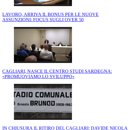
LAVORO, ARRIVA IL BONUS PER LE NUOVE
ASSUNZIONI: FOCUS SUGLI OVER 50
CAGLIARI, NASCE IL CENTRO STUDI SARDEGNA:
«PROMUOVIAMO LO SVILUPPO»
IN CHIUSURA IL RITIRO DEL CAGLIARI: DAVIDE NICOLA