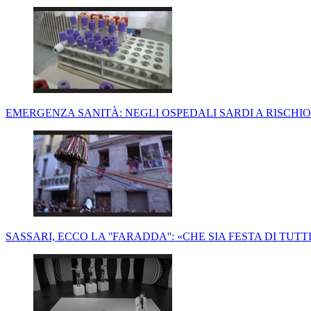
EMERGENZA SANITÀ: NEGLI OSPEDALI SARDI A RISCHIO
SASSARI, ECCO LA ''FARADDA'': «CHE SIA FESTA DI TUTT