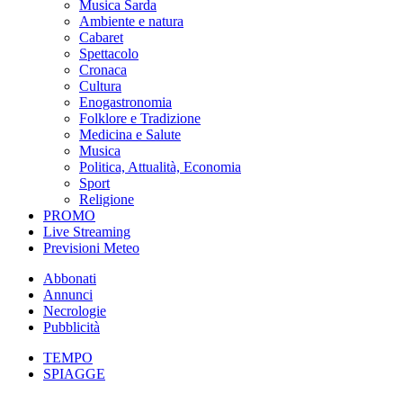
Musica Sarda
Ambiente e natura
Cabaret
Spettacolo
Cronaca
Cultura
Enogastronomia
Folklore e Tradizione
Medicina e Salute
Musica
Politica, Attualità, Economia
Sport
Religione
PROMO
Live Streaming
Previsioni Meteo
Abbonati
Annunci
Necrologie
Pubblicità
TEMPO
SPIAGGE