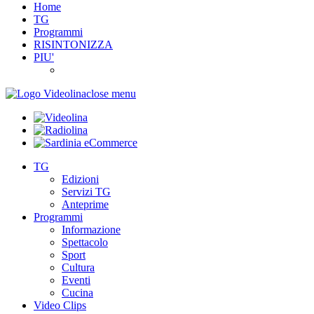
Home
TG
Programmi
RISINTONIZZA
PIU'
close menu
TG
Edizioni
Servizi TG
Anteprime
Programmi
Informazione
Spettacolo
Sport
Cultura
Eventi
Cucina
Video Clips