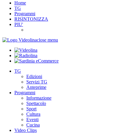
Home
TG
Programmi
RISINTONIZZA
PIU'
close menu
TG
Edizioni
Servizi TG
Anteprime
Programmi
Informazione
Spettacolo
Sport
Cultura
Eventi
Cucina
Video Clips