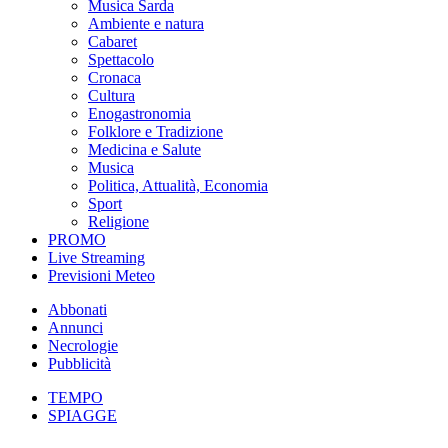
Musica Sarda
Ambiente e natura
Cabaret
Spettacolo
Cronaca
Cultura
Enogastronomia
Folklore e Tradizione
Medicina e Salute
Musica
Politica, Attualità, Economia
Sport
Religione
PROMO
Live Streaming
Previsioni Meteo
Abbonati
Annunci
Necrologie
Pubblicità
TEMPO
SPIAGGE