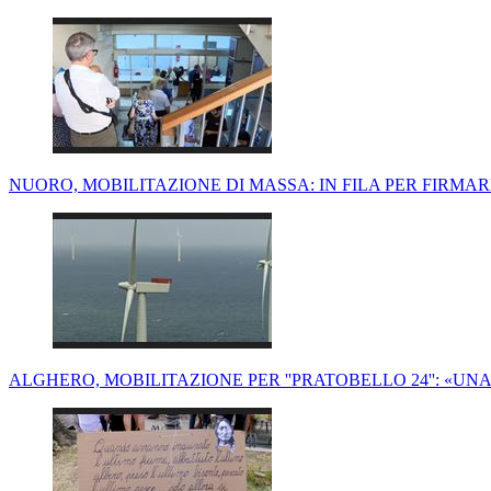
NUORO, MOBILITAZIONE DI MASSA: IN FILA PER FIRMARE
ALGHERO, MOBILITAZIONE PER ''PRATOBELLO 24'': «UN