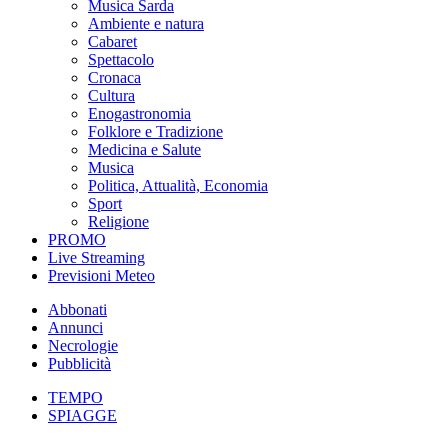
Musica Sarda
Ambiente e natura
Cabaret
Spettacolo
Cronaca
Cultura
Enogastronomia
Folklore e Tradizione
Medicina e Salute
Musica
Politica, Attualità, Economia
Sport
Religione
PROMO
Live Streaming
Previsioni Meteo
Abbonati
Annunci
Necrologie
Pubblicità
TEMPO
SPIAGGE