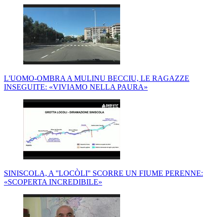
L'UOMO-OMBRA A MULINU BECCIU, LE RAGAZZE
INSEGUITE: «VIVIAMO NELLA PAURA»
SINISCOLA, A ''LOCÒLI'' SCORRE UN FIUME PERENNE:
«SCOPERTA INCREDIBILE»