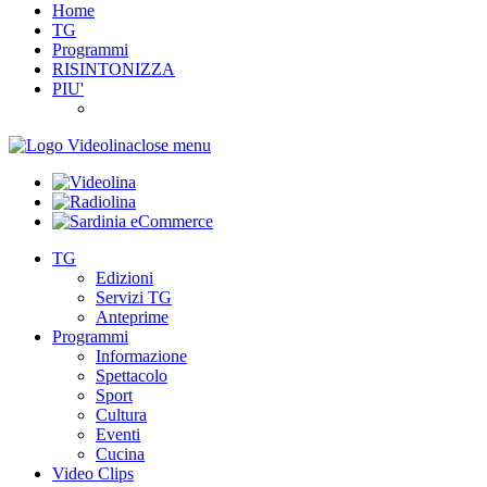
Home
TG
Programmi
RISINTONIZZA
PIU'
close menu
TG
Edizioni
Servizi TG
Anteprime
Programmi
Informazione
Spettacolo
Sport
Cultura
Eventi
Cucina
Video Clips