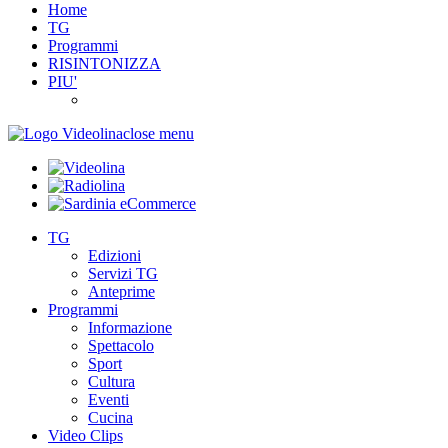
Home
TG
Programmi
RISINTONIZZA
PIU'
close menu
TG
Edizioni
Servizi TG
Anteprime
Programmi
Informazione
Spettacolo
Sport
Cultura
Eventi
Cucina
Video Clips