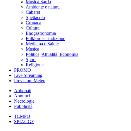
Musica Sarda
Ambiente e natura
Cabaret
Spettacolo
Cronaca
Cultura
Enogastronomia
Folklore e Tradizione
Medicina e Salute
Musica
Politica, Attualità, Economia
Sport
Religione
PROMO
Live Streaming
Previsioni Meteo
Abbonati
Annunci
Necrologie
Pubblicità
TEMPO
SPIAGGE