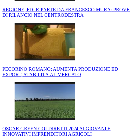
REGIONE, FDI RIPARTE DA FRANCESCO MURA: PROVE
DI RILANCIO NEL CENTRODESTRA
PECORINO ROMANO: AUMENTA PRODUZIONE ED
EXPORT, STABILITÀ AL MERCATO
OSCAR GREEN COLDIRETTI 2024 AI GIOVANI E
INNOVATIVI IMPRENDITORI AGRICOLI