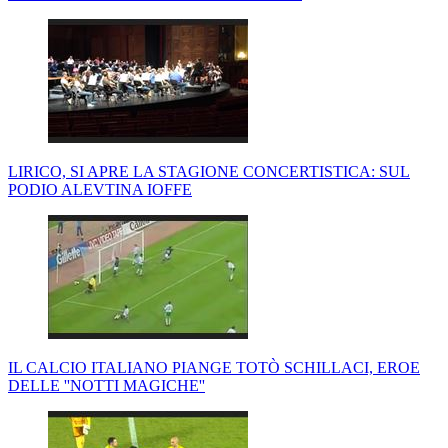
LIRICO, SI APRE LA STAGIONE CONCERTISTICA: SUL
PODIO ALEVTINA IOFFE
IL CALCIO ITALIANO PIANGE TOTÒ SCHILLACI, EROE
DELLE ''NOTTI MAGICHE''