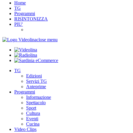
Home
TG
Programmi
RISINTONIZZA
PIU'
close menu
TG
Edizioni
Servizi TG
Anteprime
Programmi
Informazione
Spettacolo
Sport
Cultura
Eventi
Cucina
Video Clips