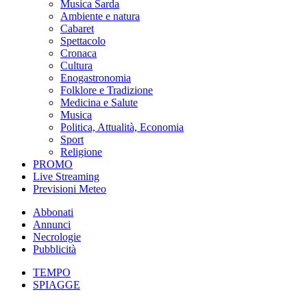
Musica Sarda
Ambiente e natura
Cabaret
Spettacolo
Cronaca
Cultura
Enogastronomia
Folklore e Tradizione
Medicina e Salute
Musica
Politica, Attualità, Economia
Sport
Religione
PROMO
Live Streaming
Previsioni Meteo
Abbonati
Annunci
Necrologie
Pubblicità
TEMPO
SPIAGGE