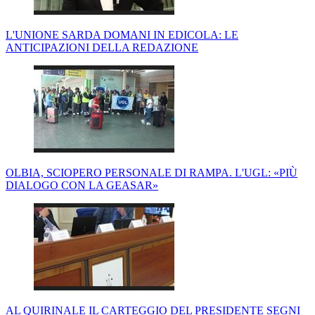
L'UNIONE SARDA DOMANI IN EDICOLA: LE
ANTICIPAZIONI DELLA REDAZIONE
OLBIA, SCIOPERO PERSONALE DI RAMPA. L'UGL: «PIÙ
DIALOGO CON LA GEASAR»
AL QUIRINALE IL CARTEGGIO DEL PRESIDENTE SEGNI