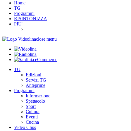
Home
TG
Programmi
RISINTONIZZA
PIU'
close menu
TG
Edizioni
Servizi TG
Anteprime
Programmi
Informazione
Spettacolo
Sport
Cultura
Eventi
Cucina
Video Clips