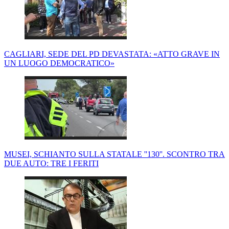
CAGLIARI, SEDE DEL PD DEVASTATA: «ATTO GRAVE IN
UN LUOGO DEMOCRATICO»
MUSEI, SCHIANTO SULLA STATALE ''130''. SCONTRO TRA
DUE AUTO: TRE I FERITI