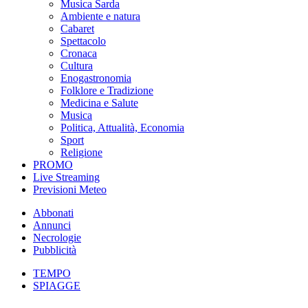
Musica Sarda
Ambiente e natura
Cabaret
Spettacolo
Cronaca
Cultura
Enogastronomia
Folklore e Tradizione
Medicina e Salute
Musica
Politica, Attualità, Economia
Sport
Religione
PROMO
Live Streaming
Previsioni Meteo
Abbonati
Annunci
Necrologie
Pubblicità
TEMPO
SPIAGGE