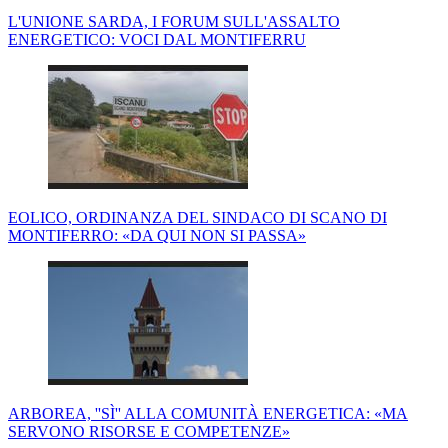
L'UNIONE SARDA, I FORUM SULL'ASSALTO
ENERGETICO: VOCI DAL MONTIFERRU
EOLICO, ORDINANZA DEL SINDACO DI SCANO DI
MONTIFERRO: «DA QUI NON SI PASSA»
ARBOREA, ''SÌ'' ALLA COMUNITÀ ENERGETICA: «MA
SERVONO RISORSE E COMPETENZE»