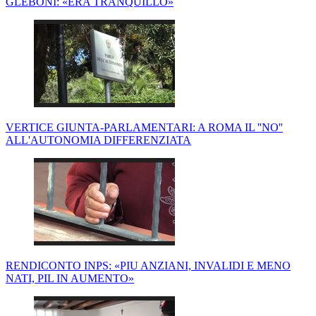
GLEBONI: «ERA TRANQUILLO»
VERTICE GIUNTA-PARLAMENTARI: A ROMA IL ''NO''
ALL'AUTONOMIA DIFFERENZIATA
RENDICONTO INPS: «PIU ANZIANI, INVALIDI E MENO
NATI, PIL IN AUMENTO»