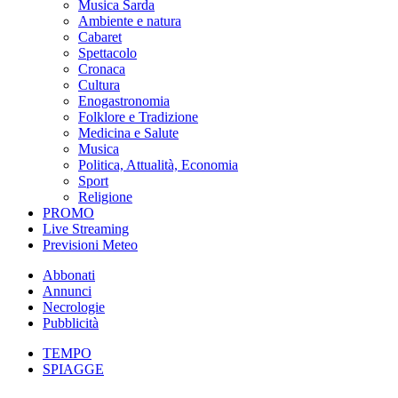
Musica Sarda
Ambiente e natura
Cabaret
Spettacolo
Cronaca
Cultura
Enogastronomia
Folklore e Tradizione
Medicina e Salute
Musica
Politica, Attualità, Economia
Sport
Religione
PROMO
Live Streaming
Previsioni Meteo
Abbonati
Annunci
Necrologie
Pubblicità
TEMPO
SPIAGGE