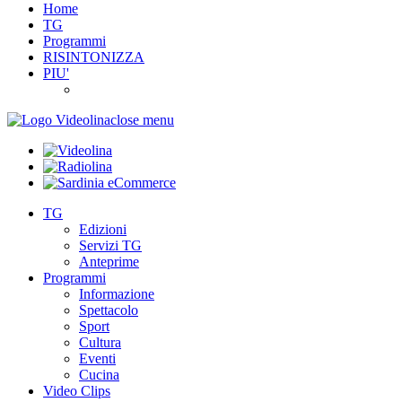
Home
TG
Programmi
RISINTONIZZA
PIU'
close menu
TG
Edizioni
Servizi TG
Anteprime
Programmi
Informazione
Spettacolo
Sport
Cultura
Eventi
Cucina
Video Clips