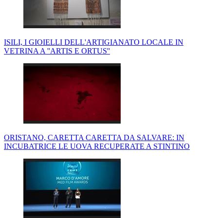
ISILI, I GIOIELLI DELL'ARTIGIANATO LOCALE IN
VETRINA A ''ARTIS E ORTUS''
ORISTANO, CARETTA CARETTA DA SALVARE: IN
INCUBATRICE LE UOVA RECUPERATE A STINTINO