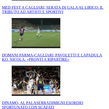
MED FEST A CAGLIARI, SERATA DI GALA AL LIRICO: IL
TRIBUTO AD ARTISTI E SPORTIVI
DOMANI PARMA-CAGLIARI, PAVOLETTI E LAPADULA
KO. NICOLA: «PRONTI A RIPARTIRE»
DINAMO, AL PALASERRADIMIGNI ESORDIO
SFORTUNATO CON SCAFATI