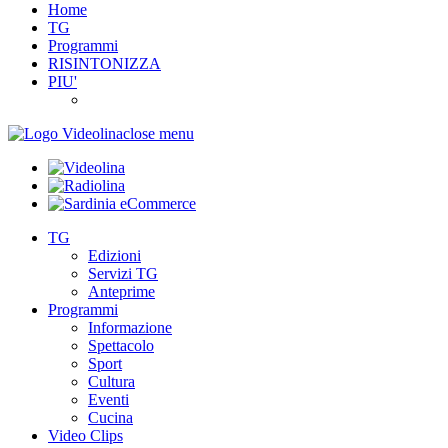
Home
TG
Programmi
RISINTONIZZA
PIU'
close menu
TG
Edizioni
Servizi TG
Anteprime
Programmi
Informazione
Spettacolo
Sport
Cultura
Eventi
Cucina
Video Clips