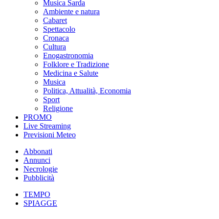
Musica Sarda
Ambiente e natura
Cabaret
Spettacolo
Cronaca
Cultura
Enogastronomia
Folklore e Tradizione
Medicina e Salute
Musica
Politica, Attualità, Economia
Sport
Religione
PROMO
Live Streaming
Previsioni Meteo
Abbonati
Annunci
Necrologie
Pubblicità
TEMPO
SPIAGGE