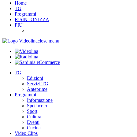
Home
TG
Programmi
RISINTONIZZA
PIU'
close menu
TG
Edizioni
Servizi TG
Anteprime
Programmi
Informazione
Spettacolo
Sport
Cultura
Eventi
Cucina
Video Clips