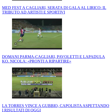
MED FEST A CAGLIARI, SERATA DI GALA AL LIRICO: IL
TRIBUTO AD ARTISTI E SPORTIVI
DOMANI PARMA-CAGLIARI, PAVOLETTI E LAPADULA
KO. NICOLA: «PRONTI A RIPARTIRE»
LA TORRES VINCE A GUBBIO, CAPOLISTA ASPETTANDO
I RISULTATI DI OGGI