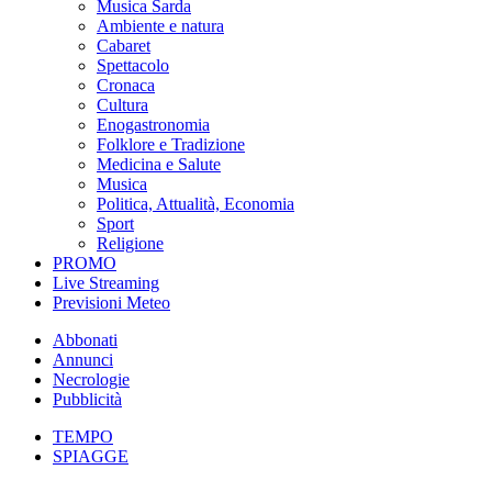
Musica Sarda
Ambiente e natura
Cabaret
Spettacolo
Cronaca
Cultura
Enogastronomia
Folklore e Tradizione
Medicina e Salute
Musica
Politica, Attualità, Economia
Sport
Religione
PROMO
Live Streaming
Previsioni Meteo
Abbonati
Annunci
Necrologie
Pubblicità
TEMPO
SPIAGGE