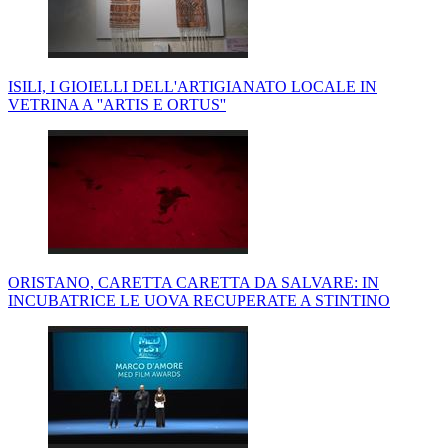
ISILI, I GIOIELLI DELL'ARTIGIANATO LOCALE IN
VETRINA A ''ARTIS E ORTUS''
ORISTANO, CARETTA CARETTA DA SALVARE: IN
INCUBATRICE LE UOVA RECUPERATE A STINTINO