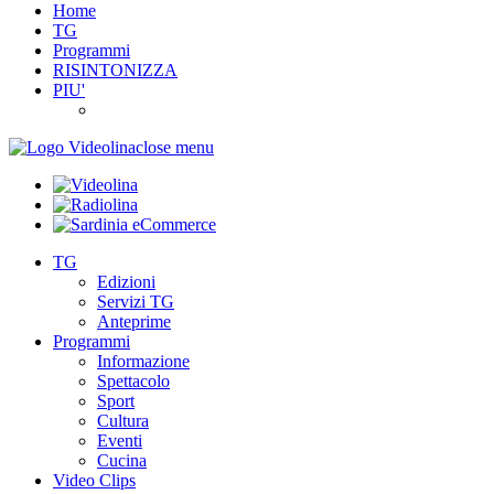
Home
TG
Programmi
RISINTONIZZA
PIU'
close menu
TG
Edizioni
Servizi TG
Anteprime
Programmi
Informazione
Spettacolo
Sport
Cultura
Eventi
Cucina
Video Clips