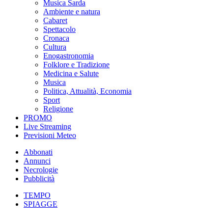
Musica Sarda
Ambiente e natura
Cabaret
Spettacolo
Cronaca
Cultura
Enogastronomia
Folklore e Tradizione
Medicina e Salute
Musica
Politica, Attualità, Economia
Sport
Religione
PROMO
Live Streaming
Previsioni Meteo
Abbonati
Annunci
Necrologie
Pubblicità
TEMPO
SPIAGGE