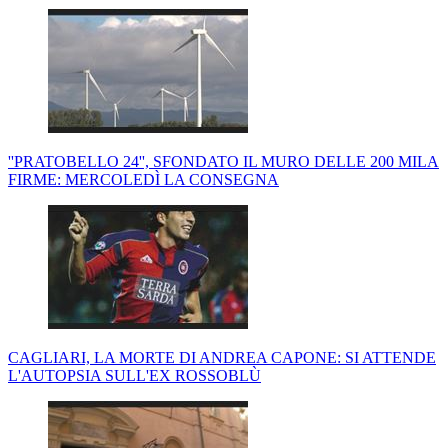
''PRATOBELLO 24'', SFONDATO IL MURO DELLE 200 MILA
FIRME: MERCOLEDÌ LA CONSEGNA
CAGLIARI, LA MORTE DI ANDREA CAPONE: SI ATTENDE
L'AUTOPSIA SULL'EX ROSSOBLÙ