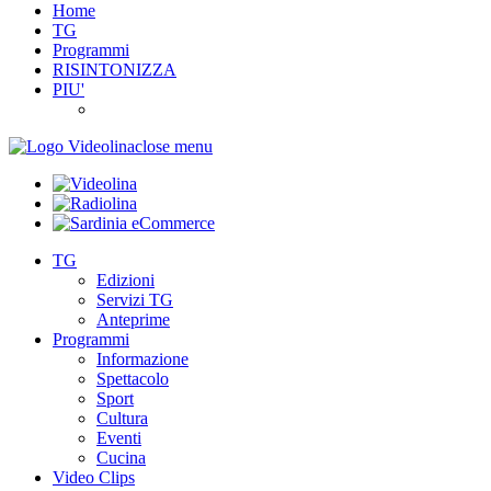
Home
TG
Programmi
RISINTONIZZA
PIU'
close menu
TG
Edizioni
Servizi TG
Anteprime
Programmi
Informazione
Spettacolo
Sport
Cultura
Eventi
Cucina
Video Clips