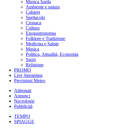
Musica Sarda
Ambiente e natura
Cabaret
Spettacolo
Cronaca
Cultura
Enogastronomia
Folklore e Tradizione
Medicina e Salute
Musica
Politica, Attualità, Economia
Sport
Religione
PROMO
Live Streaming
Previsioni Meteo
Abbonati
Annunci
Necrologie
Pubblicità
TEMPO
SPIAGGE