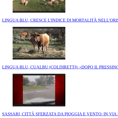
LINGUA BLU, CRESCE L'INDICE DI MORTALITÀ NELL'OR
LINGUA BLU, CUALBU (COLDIRETTI): «DOPO IL PRESSING
SASSARI, CITTÀ SFERZATA DA PIOGGIA E VENTO: IN V