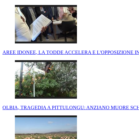
AREE IDONEE, LA TODDE ACCELERA E L'OPPOSIZIONE 
OLBIA, TRAGEDIA A PITTULONGU: ANZIANO MUORE SC