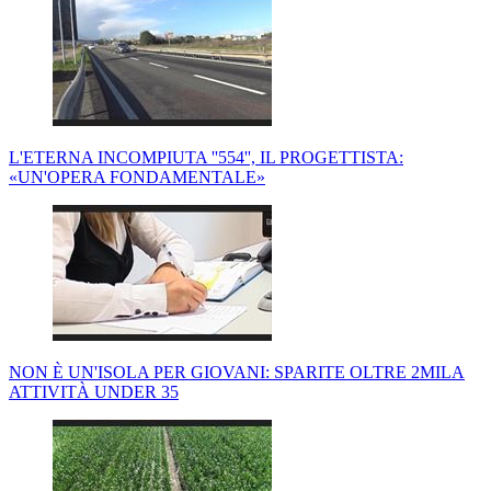
L'ETERNA INCOMPIUTA ''554'', IL PROGETTISTA:
«UN'OPERA FONDAMENTALE»
NON È UN'ISOLA PER GIOVANI: SPARITE OLTRE 2MILA
ATTIVITÀ UNDER 35