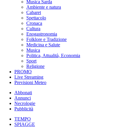
Musica Sarda
Ambiente e natura
Cabaret
Spettacolo
Cronaca
Cultura
Enogastronomia
Folklore e Tradizione
Medicina e Salute
Musica
Politica, Attualità, Economia
Sport
Religione
PROMO
Live Streaming
Previsioni Meteo
Abbonati
Annunci
Necrologie
Pubblicità
TEMPO
SPIAGGE