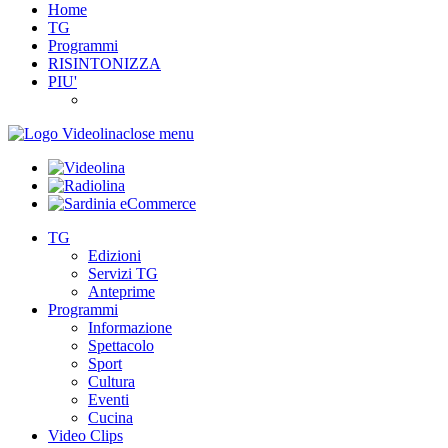
Home
TG
Programmi
RISINTONIZZA
PIU'
close menu
TG
Edizioni
Servizi TG
Anteprime
Programmi
Informazione
Spettacolo
Sport
Cultura
Eventi
Cucina
Video Clips