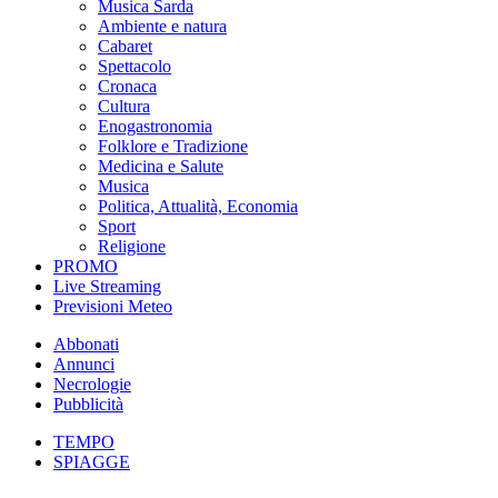
Musica Sarda
Ambiente e natura
Cabaret
Spettacolo
Cronaca
Cultura
Enogastronomia
Folklore e Tradizione
Medicina e Salute
Musica
Politica, Attualità, Economia
Sport
Religione
PROMO
Live Streaming
Previsioni Meteo
Abbonati
Annunci
Necrologie
Pubblicità
TEMPO
SPIAGGE