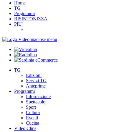
Home
TG
Programmi
RISINTONIZZA
PIU'
close menu
TG
Edizioni
Servizi TG
Anteprime
Programmi
Informazione
Spettacolo
Sport
Cultura
Eventi
Cucina
Video Clips