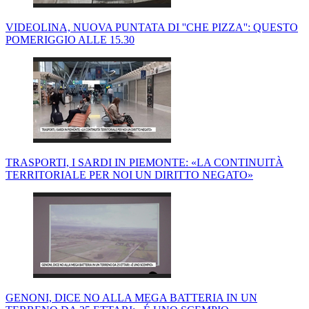
VIDEOLINA, NUOVA PUNTATA DI ''CHE PIZZA'': QUESTO
POMERIGGIO ALLE 15.30
TRASPORTI, I SARDI IN PIEMONTE: «LA CONTINUITÀ
TERRITORIALE PER NOI UN DIRITTO NEGATO»
GENONI, DICE NO ALLA MEGA BATTERIA IN UN