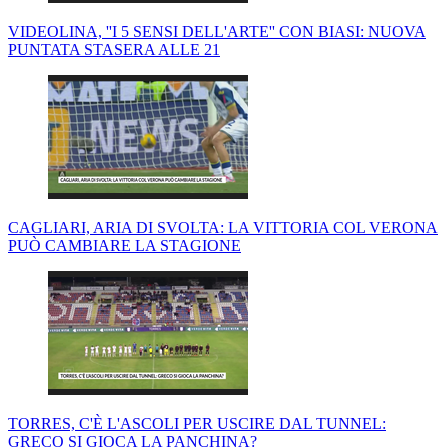
VIDEOLINA, ''I 5 SENSI DELL'ARTE'' CON BIASI: NUOVA
PUNTATA STASERA ALLE 21
CAGLIARI, ARIA DI SVOLTA: LA VITTORIA COL VERONA
PUÒ CAMBIARE LA STAGIONE
TORRES, C'È L'ASCOLI PER USCIRE DAL TUNNEL:
GRECO SI GIOCA LA PANCHINA?