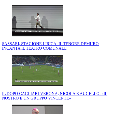
SASSARI, STAGIONE LIRICA: IL TENORE DEMURO
INCANTA IL TEATRO COMUNALE
IL DOPO CAGLIARI-VERONA, NICOLA E AUGELLO: «IL
NOSTRO É UN GRUPPO VINCENTE»