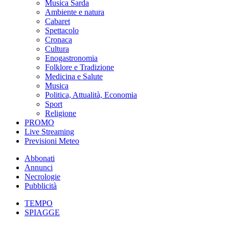
Musica Sarda
Ambiente e natura
Cabaret
Spettacolo
Cronaca
Cultura
Enogastronomia
Folklore e Tradizione
Medicina e Salute
Musica
Politica, Attualità, Economia
Sport
Religione
PROMO
Live Streaming
Previsioni Meteo
Abbonati
Annunci
Necrologie
Pubblicità
TEMPO
SPIAGGE