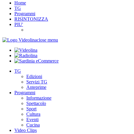
Home
TG
Programmi
RISINTONIZZA
PIU'
close menu
TG
Edizioni
Servizi TG
Anteprime
Programmi
Informazione
Spettacolo
Sport
Cultura
Eventi
Cucina
Video Clips