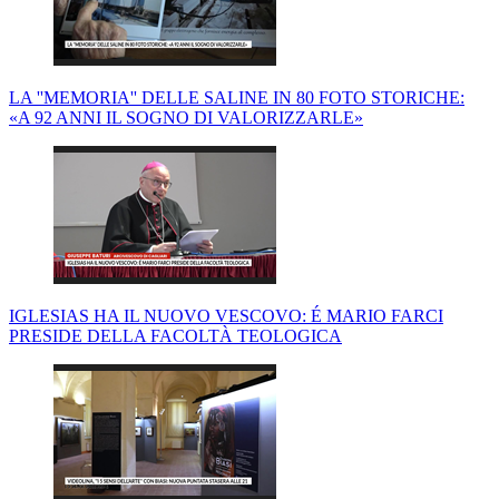
LA ''MEMORIA'' DELLE SALINE IN 80 FOTO STORICHE:
«A 92 ANNI IL SOGNO DI VALORIZZARLE»
IGLESIAS HA IL NUOVO VESCOVO: É MARIO FARCI
PRESIDE DELLA FACOLTÀ TEOLOGICA