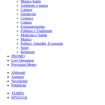
Musica Sarda
Ambiente e natura
Cabaret
Spettacolo
Cronaca
Cultura
Enogastronomia
Folklore e Tradizione
Medicina e Salute
Musica
Politica, Attualità, Economia
Sport
Religione
PROMO
Live Streaming
Previsioni Meteo
Abbonati
Annunci
Necrologie
Pubblicità
TEMPO
SPIAGGE