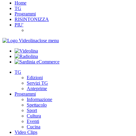
Home
TG
Programmi
RISINTONIZZA
PIU'
close menu
TG
Edizioni
Servizi TG
Anteprime
Programmi
Informazione
Spettacolo
Sport
Cultura
Eventi
Cucina
Video Clips