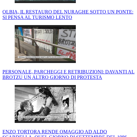
OLBIA, IL RESTAURO DEL NURAGHE SOTTO UN PONTE:
SI PENSA AL TURISMO LENTO
PERSONALE, PARCHEGGI E RETRIBUZIONI: DAVANTI AL
BROTZU UN ALTRO GIORNO DI PROTESTA
ENZO TORTORA RENDE OMAGGIO AD ALDO