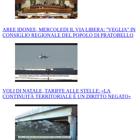
AREE IDONEE, MERCOLEDI IL VIA LIBERA: ''VEGLIA'' IN
CONSIGLIO REGIONALE DEL POPOLO DI PRATOBELLO
VOLI DI NATALE, TARIFFE ALLE STELLE: «LA
CONTINUITÀ TERRITORIALE È UN DIRITTO NEGATO»