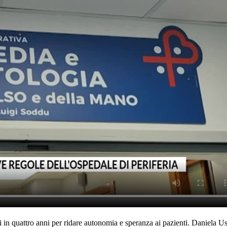
ti in quattro anni per ridare autonomia e speranza ai pazienti. Daniela U