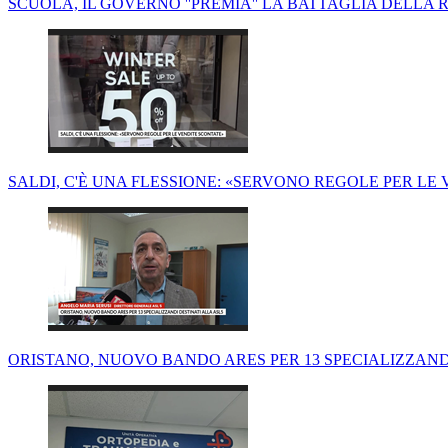
SCUOLA, IL GOVERNO ''PREMIA'' LA BATTAGLIA DELLA
SALDI, C'È UNA FLESSIONE: «SERVONO REGOLE PER LE
ORISTANO, NUOVO BANDO ARES PER 13 SPECIALIZZANDI