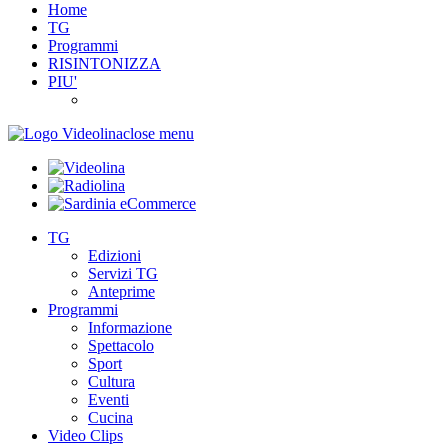
Home
TG
Programmi
RISINTONIZZA
PIU'
close menu
TG
Edizioni
Servizi TG
Anteprime
Programmi
Informazione
Spettacolo
Sport
Cultura
Eventi
Cucina
Video Clips