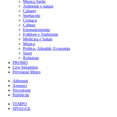
Musica Sarda
Ambiente e natura
Cabaret
Spettacolo
Cronaca
Cultura
Enogastronomia
Folklore e Tradizione
Medicina e Salute
Musica
Politica, Attualità, Economia
Sport
Religione
PROMO
Live Streaming
Previsioni Meteo
Abbonati
Annunci
Necrologie
Pubblicità
TEMPO
SPIAGGE