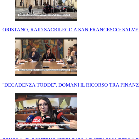
ORISTANO, RAID SACRILEGO A SAN FRANCESCO: SALVE
''DECADENZA TODDE'', DOMANI IL RICORSO TRA FINAN