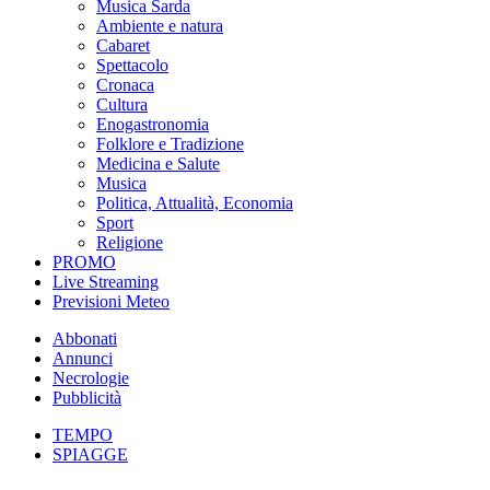
Musica Sarda
Ambiente e natura
Cabaret
Spettacolo
Cronaca
Cultura
Enogastronomia
Folklore e Tradizione
Medicina e Salute
Musica
Politica, Attualità, Economia
Sport
Religione
PROMO
Live Streaming
Previsioni Meteo
Abbonati
Annunci
Necrologie
Pubblicità
TEMPO
SPIAGGE