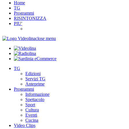
Home
TG
Programmi
RISINTONIZZA
PIU'
close menu
TG
Edizioni
Servizi TG
Anteprime
Programmi
Informazione
Spettacolo
Sport
Cultura
Eventi
Cucina
Video Clips