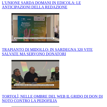
L'UNIONE SARDA DOMANI IN EDICOLA: LE
ANTICIPAZIONI DELLA REDAZIONE
TRAPIANTO DI MIDOLLO: IN SARDEGNA 320 VITE
SALVATE MA SERVONO DONATORI
TORTOLÌ, NELLE OMBRE DEL WEB IL GRIDO DI DON DI
NOTO CONTRO LA PEDOFILIA