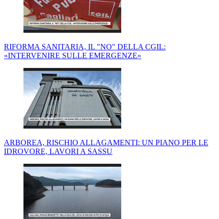
RIFORMA SANITARIA, IL "NO" DELLA CGIL:
«INTERVENIRE SULLE EMERGENZE»
ARBOREA, RISCHIO ALLAGAMENTI: UN PIANO PER LE
IDROVORE, LAVORI A SASSU