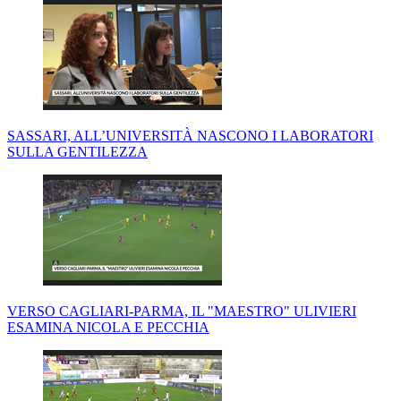
SASSARI, ALL’UNIVERSITÀ NASCONO I LABORATORI
SULLA GENTILEZZA
VERSO CAGLIARI-PARMA, IL "MAESTRO" ULIVIERI
ESAMINA NICOLA E PECCHIA