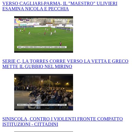
VERSO CAGLIARI-PARMA, IL "MAESTRO" ULIVIERI
ESAMINA NICOLA E PECCHIA
SERIE C, LA TORRES CORRE VERSO LA VETTA E GRECO
METTE IL GUBBIO NEL MIRINO
SINISCOLA, CONTRO I VIOLENTI FRONTE COMPATTO
ISTITUZIONI - CITTADINI