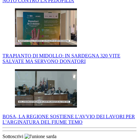
NOTO CONTRO LA PEDOFILIA
TRAPIANTO DI MIDOLLO: IN SARDEGNA 320 VITE
SALVATE MA SERVONO DONATORI
BOSA, LA REGIONE SOSTIENE L'AVVIO DEI LAVORI PER
L'ARGINATURA DEL FIUME TEMO
Sottoscrivi