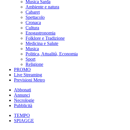
Musica Sarda
Ambiente e natura
Cabaret
Spettacolo
Cronaca
Cultura
Enogastronomia
Folklore e Tradizione
Medicina e Salute
Musica
Politica, Attualità, Economia
Sport
Religione
PROMO
Live Streaming
Previsioni Meteo
Abbonati
Annunci
Necrologie
Pubblicità
TEMPO
SPIAGGE