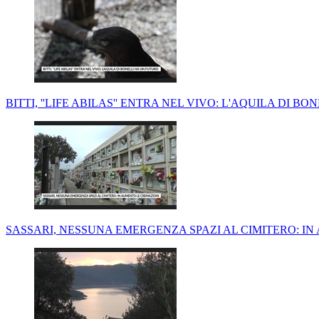
BITTI, ''LIFE ABILAS'' ENTRA NEL VIVO: L'AQUILA DI B
SASSARI, NESSUNA EMERGENZA SPAZI AL CIMITERO: I