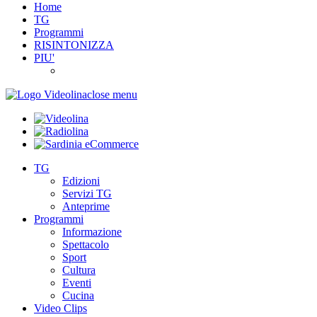
Home
TG
Programmi
RISINTONIZZA
PIU'
close menu
TG
Edizioni
Servizi TG
Anteprime
Programmi
Informazione
Spettacolo
Sport
Cultura
Eventi
Cucina
Video Clips