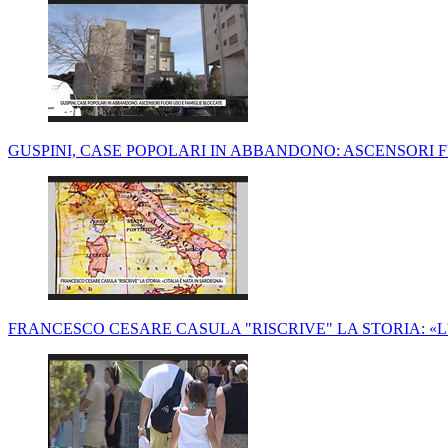
GUSPINI, CASE POPOLARI IN ABBANDONO: ASCENSORI 
FRANCESCO CESARE CASULA "RISCRIVE" LA STORIA: «L