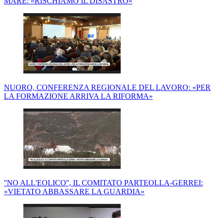
MARE: «RISCHIAMO IL DISASTRO»
NUORO, CONFERENZA REGIONALE DEL LAVORO: «PER
LA FORMAZIONE ARRIVA LA RIFORMA»
''NO ALL'EOLICO'', IL COMITATO PARTEOLLA-GERREI:
«VIETATO ABBASSARE LA GUARDIA»