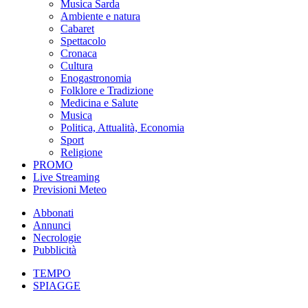
Musica Sarda
Ambiente e natura
Cabaret
Spettacolo
Cronaca
Cultura
Enogastronomia
Folklore e Tradizione
Medicina e Salute
Musica
Politica, Attualità, Economia
Sport
Religione
PROMO
Live Streaming
Previsioni Meteo
Abbonati
Annunci
Necrologie
Pubblicità
TEMPO
SPIAGGE