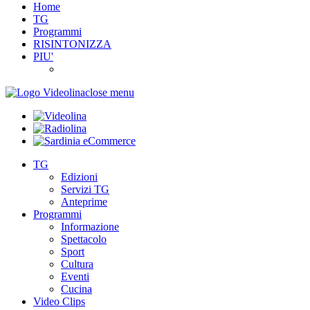
Home
TG
Programmi
RISINTONIZZA
PIU'
close menu
TG
Edizioni
Servizi TG
Anteprime
Programmi
Informazione
Spettacolo
Sport
Cultura
Eventi
Cucina
Video Clips