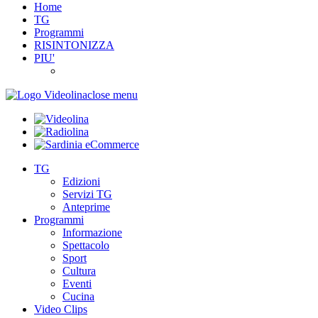
Home
TG
Programmi
RISINTONIZZA
PIU'
close menu
TG
Edizioni
Servizi TG
Anteprime
Programmi
Informazione
Spettacolo
Sport
Cultura
Eventi
Cucina
Video Clips