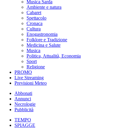
Musica Sarda
Ambiente e natura
Cabaret
Spettacolo
Cronaca
Cultura
Enogastronomia
Folklore e Tradizione
Medicina e Salute
Musica
Politica, Attualità, Economia
Sport
Religione
PROMO
Live Streaming
Previsioni Meteo
Abbonati
Annunci
Necrologie
Pubblicità
TEMPO
SPIAGGE