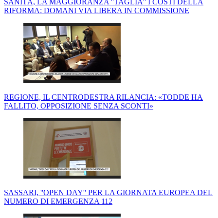
SANITÀ, LA MAGGIORANZA ''TAGLIA'' I COSTI DELLA
RIFORMA: DOMANI VIA LIBERA IN COMMISSIONE
REGIONE, IL CENTRODESTRA RILANCIA: «TODDE HA
FALLITO, OPPOSIZIONE SENZA SCONTI»
SASSARI, ''OPEN DAY'' PER LA GIORNATA EUROPEA DEL
NUMERO DI EMERGENZA 112