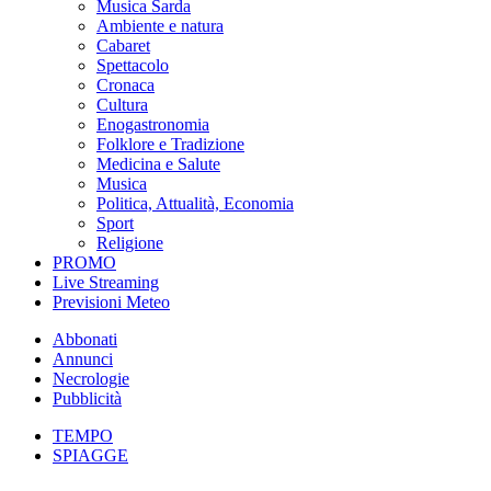
Musica Sarda
Ambiente e natura
Cabaret
Spettacolo
Cronaca
Cultura
Enogastronomia
Folklore e Tradizione
Medicina e Salute
Musica
Politica, Attualità, Economia
Sport
Religione
PROMO
Live Streaming
Previsioni Meteo
Abbonati
Annunci
Necrologie
Pubblicità
TEMPO
SPIAGGE