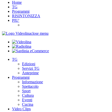
Home
TG
Programmi
RISINTONIZZA
PIU'
close menu
TG
Edizioni
Servizi TG
Anteprime
Programmi
Informazione
Spettacolo
Sport
Cultura
Eventi
Cucina
Video Clips