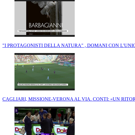
"I PROTAGONISTI DELLA NATURA" , DOMANI CON L'UNI
CAGLIARI, MISSIONE-VERONA AL VIA. CONTI: «UN RIT