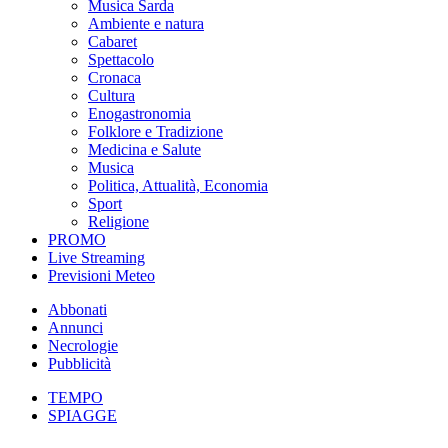
Musica Sarda
Ambiente e natura
Cabaret
Spettacolo
Cronaca
Cultura
Enogastronomia
Folklore e Tradizione
Medicina e Salute
Musica
Politica, Attualità, Economia
Sport
Religione
PROMO
Live Streaming
Previsioni Meteo
Abbonati
Annunci
Necrologie
Pubblicità
TEMPO
SPIAGGE