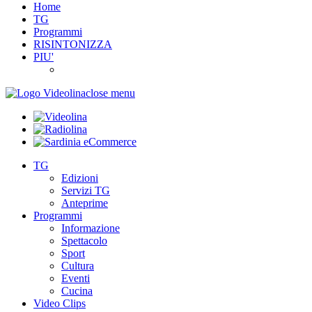
Home
TG
Programmi
RISINTONIZZA
PIU'
close menu
TG
Edizioni
Servizi TG
Anteprime
Programmi
Informazione
Spettacolo
Sport
Cultura
Eventi
Cucina
Video Clips