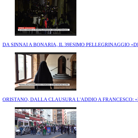
DA SINNAI A BONARIA, IL 39ESIMO PELLEGRINAGGIO «
ORISTANO, DALLA CLAUSURA L'ADDIO A FRANCESCO: «È